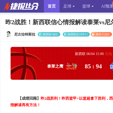
首页
足球
篮球
AI预
昨2战胜！新西联信心情报解读泰莱vs尼
尼古拉特斯拉
新西联3连红
新西联近18中11
最长15连红
新西联 06/04 15:00
完场
85 : 94
泰莱之鹰
【成绩回顾】
昨2战胜利！昨西篮甲+以篮超拿下胜利，西
报解读再有方法！