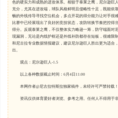
色的硬实力和成熟的进攻体系。相较于泰莱之鹰，尼尔逊巨
充分，尤其在进攻端，球队风格鲜明且侵略性十足，既能依
畅的外线传导寻找空位机会，多点开花的得分能力让对手很
比赛中已经展现出了良好的竞技状态，攻防转换节奏把控得
得分。反观泰莱之鹰，不仅整体实力略逊一筹，防守端面对
现漏洞，无论是内线护框还是外线补防都存在短板，很难限
和尼古拉专业数据情报建议，建议尼尔逊巨人胜出更为适合
出。
观点：尼尔逊巨人-1.5
以上各种数据截止时间：6月4日11:00
本网作者@尼古拉特斯拉独家稿件，未经许可严禁转载
资讯仅供体育爱好者浏览、参考之用。任何人不得用于非