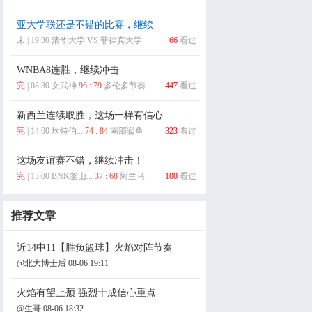
亚大学联还是不错的比赛，继续
未 | 19:30 清华大学 VS 菲律宾大学
66
看过
WNBA8连胜，继续冲击
完
| 08:30 女武神
96 : 79
多伦多节奏
447
看过
新西兰连续取胜，这场一样有信心
完
| 14:00 坎特伯...
74 : 84
南部鲨鱼
323
看过
这场友谊赛不错，继续冲击！
完
| 13:00 BNK釜山...
37 : 68
阿兰马...
100
看过
推荐文章
近14中11【胜负篮球】火焰对阵节奏
@北大博士后 08-06 19:11
火焰有望止颓 强烈十成信心重点
@生哥 08-06 18:32