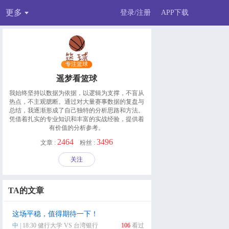
更多
登录/注册
APP下载
专注篮球
遥梦看篮球
我始终坚持以数据为依据，以逻辑为支撑，不盲从
热点，不主观臆断。通过对大量赛事数据的复盘与
总结，我逐渐形成了自己独特的分析思路和方法。
凭借着扎实的专业知识和丰富的实战经验，提供着
有价值的分析参考。
2464
3496
文章 :
粉丝 :
关注
TA的文章
这场平稳，值得期待一下！
中
| 18:30 健行大学 VS 台湾银行
106
看过