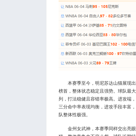
本赛季至今，明尼苏达山猫展现出联
榜首，整体状态稳定且强势。球队最大
列，打法稳健且容错率极高。进攻端，
三分命中率表现均衡，进攻手段丰富，
队整体性极强。
金州女武神，本赛季同样交出亮眼答