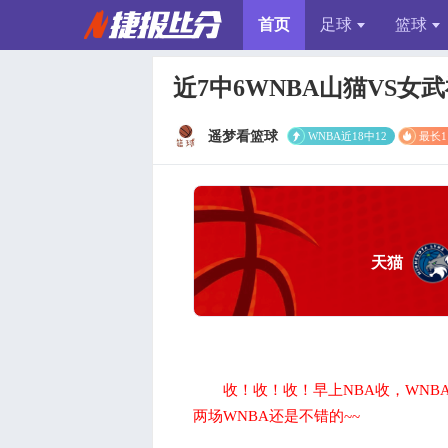
首页
足球
篮球
近7中6WNBA山猫VS女
遥梦看篮球
WNBA近18中12
最长1
天猫
收！收！收！早上NBA收，WNB
两场WNBA还是不错的~~