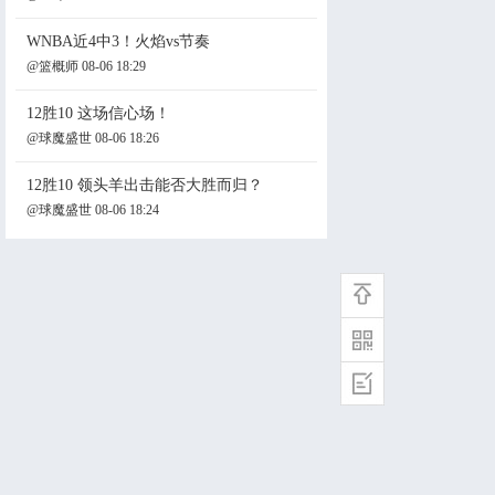
WNBA近4中3！火焰vs节奏
@篮概师 08-06 18:29
12胜10 这场信心场！
@球魔盛世 08-06 18:26
12胜10 领头羊出击能否大胜而归？
@球魔盛世 08-06 18:24