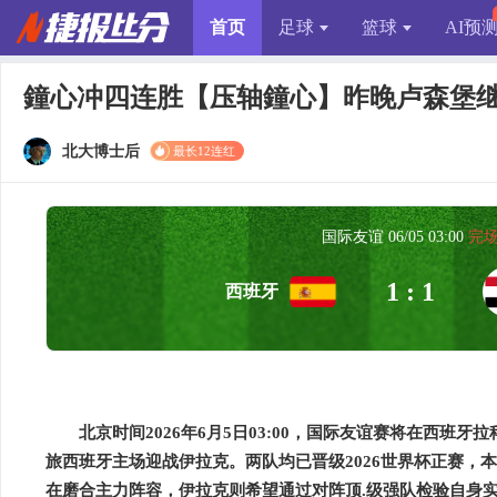
首页
足球
篮球
AI预
鐘心冲四连胜【压轴鐘心】昨晚卢森堡
北大博士后
最长12连红
国际友谊 06/05 03:00
完
1 : 1
西班牙
北京时间2026年6月5日03:00，国际友谊赛将在西班
旅西班牙主场迎战伊拉克。两队均已晋级2026世界杯正赛，
在磨合主力阵容，伊拉克则希望通过对阵顶.级强队检验自身