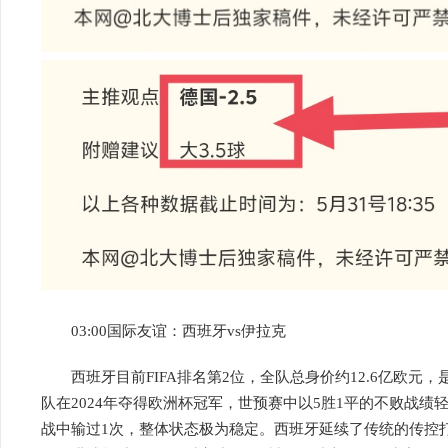
03:00国际友谊：西班牙vs伊拉克
西班牙目前FIFA排名第2位，全队总身价约12.6亿欧元
队在2024年夺得欧洲杯冠军，世预赛中以5胜1平的不败战绩
战中输过1次，整体状态极为稳定。西班牙延续了传统的传控打