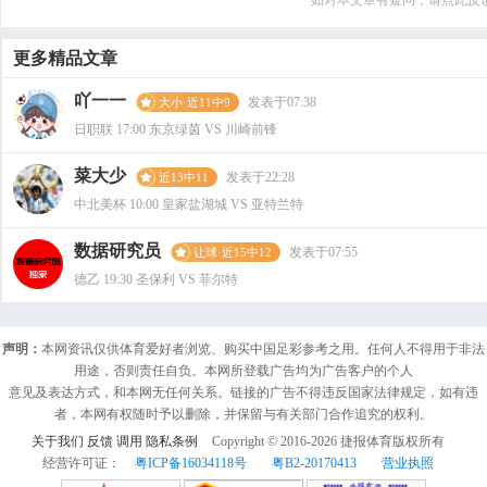
如对本文章有疑问，请点此反
更多精品文章
吖一一
发表于07:38
大小·近11中9
日职联 17:00 东京绿茵 VS 川崎前锋
菜大少
发表于22:28
近13中11
中北美杯 10:00 皇家盐湖城 VS 亚特兰特
数据研究员
发表于07:55
让球·近15中12
德乙 19:30 圣保利 VS 菲尔特
声明：
本网资讯仅供体育爱好者浏览、购买中国足彩参考之用。任何人不得用于非法
用途，否则责任自负。本网所登载广告均为广告客户的个人
意见及表达方式，和本网无任何关系。链接的广告不得违反国家法律规定，如有违
者，本网有权随时予以删除，并保留与有关部门合作追究的权利。
关于我们
反馈
调用
隐私条例
Copyright © 2016-
2026
捷报体育版权所有
经营许可证：
粤ICP备16034118号
粤B2-20170413
营业执照