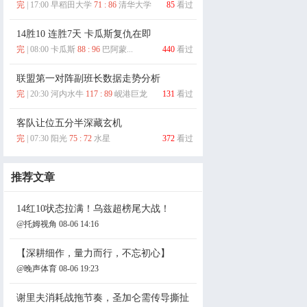
完
| 17:00 早稻田大学
71 : 86
清华大学
85
看过
14胜10 连胜7天 卡瓜斯复仇在即
完
| 08:00 卡瓜斯
88 : 96
巴阿蒙...
440
看过
联盟第一对阵副班长数据走势分析
完
| 20:30 河内水牛
117 : 89
岘港巨龙
131
看过
客队让位五分半深藏玄机
完
| 07:30 阳光
75 : 72
水星
372
看过
推荐文章
14红10状态拉满！乌兹超榜尾大战！
@托姆视角 08-06 14:16
【深耕细作，量力而行，不忘初心】
@晚声体育 08-06 19:23
谢里夫消耗战拖节奏，圣加仑需传导撕扯