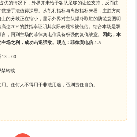
此占优的情况下，外界并未给予客队足够的让位支持，反而由
种数据手法值得深思。从凯利指标与离散指标来看，主胜方向
势上的分歧正在缩小，显示外界对主队爆冷取胜的防范意图明
高达70%的胜指率证明其实际表现常被低估。结合本场是双
可言，回到主场的菲律宾电信具备极强的复仇战意。
因此，本
主场之利，成功击退强敌。观点：菲律宾电信-1.5
3：00
禁转载
用。任何人不得用于非法用途，否则责任自负。