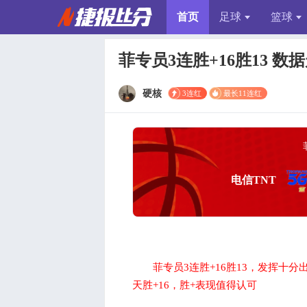
首页
足球
篮球
菲专员3连胜+16胜13 
硬核
3连红
最长11连红
电信TNT
菲专员3连胜+16胜13，发挥十分
天胜+16，胜+表现值得认可