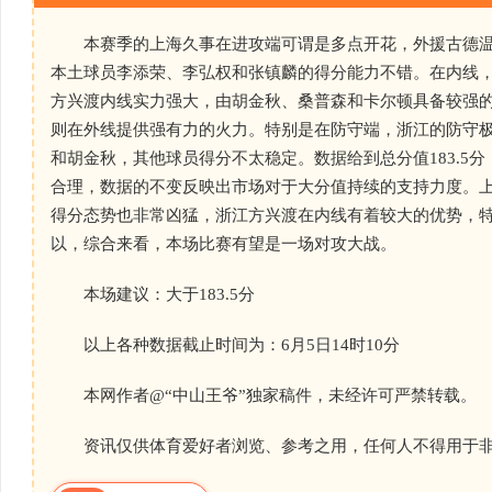
本赛季的上海久事在进攻端可谓是多点开花，外援古德温
本土球员李添荣、李弘权和张镇麟的得分能力不错。在内线
方兴渡内线实力强大，由胡金秋、桑普森和卡尔顿具备较强
则在外线提供强有力的火力。特别是在防守端，浙江的防守
和胡金秋，其他球员得分不太稳定。数据给到总分值183.5
合理，数据的不变反映出市场对于大分值持续的支持力度。
得分态势也非常凶猛，浙江方兴渡在内线有着较大的优势，
以，综合来看，本场比赛有望是一场对攻大战。
本场建议：大于183.5分
以上各种数据截止时间为：6月5日14时10分
本网作者@“中山王爷”独家稿件，未经许可严禁转载。
资讯仅供体育爱好者浏览、参考之用，任何人不得用于非