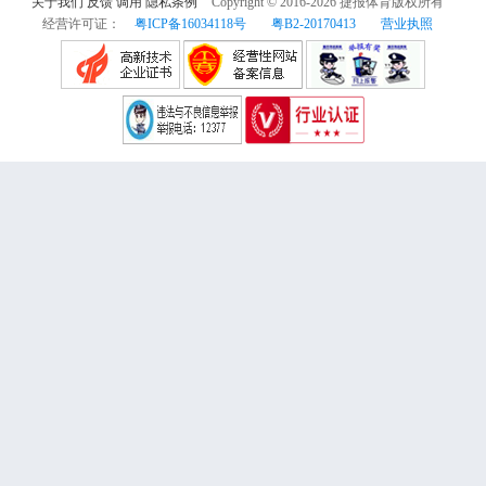
关于我们
反馈
调用
隐私条例
Copyright © 2016-
2026
捷报体育版权所有
经营许可证：
粤ICP备16034118号
粤B2-20170413
营业执照