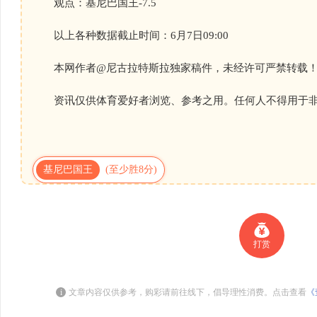
观点：基尼巴国王-7.5
以上各种数据截止时间：6月7日09:00
本网作者@尼古拉特斯拉独家稿件，未经许可严禁转载
资讯仅供体育爱好者浏览、参考之用。任何人不得用于非
基尼巴国王
(至少胜8分)
打赏
i
文章内容仅供参考，购彩请前往线下，倡导理性消费。点击查看
《