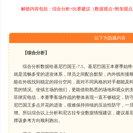
解锁内容包括：综合分析+比赛建议（数据观点+附加观点
以下为隐藏内容
【综合分析】
综合分析数据给基尼巴国王-7.5。基尼巴国王本赛季始终
就是流畅多变的进攻体系，球员之间配合默契，内外线衔接
能在外线找到稳定的得分空间，面对不同风格的对手都能及
荒的情况。坐镇主场的他们，更能借助熟悉的场地和观众的
菲律宾电信，本赛季客场作战的整体表现一直不够稳定，防
尼巴国王多点开花的进攻，很难保持持续的压迫性防守，一
增。所以综合以上分析和尼古拉专业数据情报建议，建议基
撑该参考方向顺利跑出。