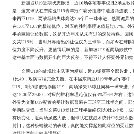
新加坡U19近期状态惨淡，近10场各项赛事仅胜2场且败掉
是，这支球队在东南亚U19青年冠军赛分组赛中遭遇两连败，先
来西亚U19，两战场均失球高达3.5个且一球未进。然而诡
在1.01至1.07的极端低位，对应的胜利率理论值超过87%。
半的巨幅让位数据，这是其近年来从未有过的深位待遇。回顾历史
文莱U19时，当时外界给出的让位仅为三球半，而如今在球
位力度不降反升。更值得玩味的是，新加坡U19近两场败仗
这种基本面与数据开出的巨大反差，不得不让人怀疑外界初始
文莱U19的处境比主队更为糟糕，近10场赛事全部败北，
1比49，攻防两端完全失衡。在本届东南亚U19青年冠军赛中，
U19、0比9惨败给泰国U19，两场净失13球且同样一球未
达15.00至29.00，对应的胜利率理论值仅有3%至6%左右
外界为文莱U19配置的受让数据普遍在三球至三球半之间，部分
年两队交锋，当时文莱U19受让三球半最终仅以0比2小负，成
有所变化，近两场虽然大败，但球队在技战术统计中犯规次数
射门，这种极端被动的表现，真的能支撑起如此深位的受让数
这场比赛的走向充满疑问。