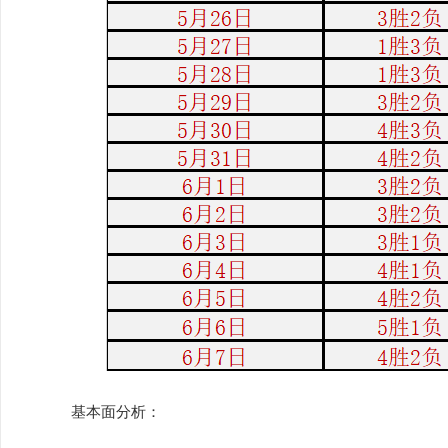
基本面分析：