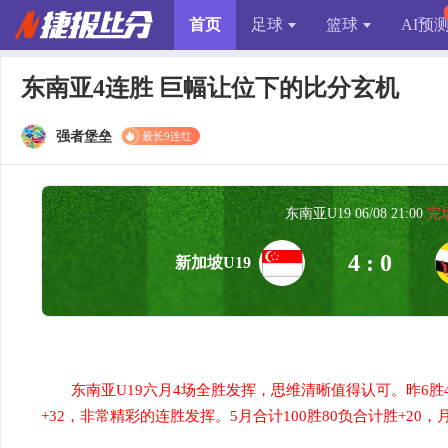
首页
足球
篮球
AI预
东南亚4连胜 巨幅让位下的比分玄机
强者堡垒
最长9连红
东南亚U19 06/08 21:00
完
4 : 0
新加坡U19
东南亚U19六月4场全胜发挥，思维清晰值得认可。昨6胜4，
+32，非常精彩的连胜发挥。5月合计100胜80负合计胜+20