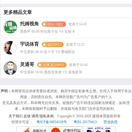
更多精品文章
托姆视角
发表于14:45
大小·3连红
墨西甲 06:00 特拉斯卡拉 VS 瓦哈卡
宇说体育
发表于12:25
近20中12
中北美杯 08:10 蓝十字 VS 费城联合
灵通哥
发表于16:44
让球·近20中13
中北美杯 10:00 墨西哥美洲 VS 圣地亚哥
声明：
本网资讯仅供体育爱好者浏览、购买中国足彩参考之用。任何人不得用于非法
用途，否则责任自负。本网所登载广告均为广告客户的个人
意见及表达方式，和本网无任何关系。链接的广告不得违反国家法律规定，如有违
者，本网有权随时予以删除，并保留与有关部门合作追究的权利。
关于我们
反馈
调用
隐私条例
Copyright © 2016-
2026
捷报体育版权所有
经营许可证：
粤ICP备16034118号
粤B2-20170413
营业执照