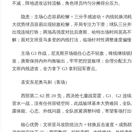
不减，阵地进攻运转流畅，角色球员均匀分摊得分压力。
隐患：主场心态容易松懈 + 三分手感波动 + 内线轮换消耗增大
大优势球员容易出现轻敌松懈，开局专注力下滑；球队三分并
出现连续打铁；两场高强度对抗后唐斯、哈特出场时间居高不
解；面对文班亚马多变的内线打法，临场针对性调整速度偏慢
主场 G3 作战，尼克斯开场稳住心态不轻敌，锋线继续锁
攻，唐斯保持内外均衡输出，牢牢把控篮板球；合理分配主力
文班内线进攻，全力拿下 G3 拿到冠军赛点。
圣安东尼奥马刺（客场）
西部第二 62 胜 20 负，西决抢七鏖战雷霆，G1、G2 连续
背水一战，没有任何容错空间，此战输球基本大势难回，全队
露体能、心态、外线问题，全队抓紧调整纠错，寄望客场打出
核心优势：文班亚马攻防统治力 + 转换反击速度 + 成熟联