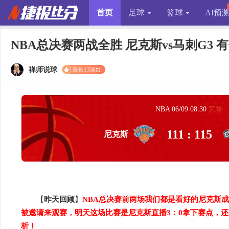
首页
足球
篮球
AI预
NBA总决赛两战全胜 尼克斯vs马刺G3 
禅师说球
最长13连红
NBA 06/09 08:30
完场
111 : 115
尼克斯
【
昨天回顾
】
NBA总决赛前两场我们都是看好的尼克斯
被邀请来观赛，明天这场比赛是尼克斯直播3：0拿下赛点，
析！