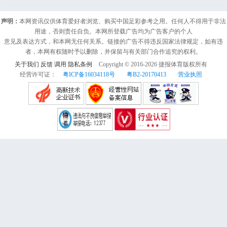
声明：
本网资讯仅供体育爱好者浏览、购买中国足彩参考之用。任何人不得用于非法
用途，否则责任自负。本网所登载广告均为广告客户的个人
意见及表达方式，和本网无任何关系。链接的广告不得违反国家法律规定，如有违
者，本网有权随时予以删除，并保留与有关部门合作追究的权利。
关于我们
反馈
调用
隐私条例
Copyright © 2016-
2026
捷报体育版权所有
经营许可证：
粤ICP备16034118号
粤B2-20170413
营业执照