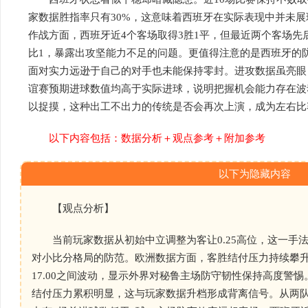
家数据胜指率只有30%，这意味着西班牙在实际表现中并未
作战方面，西班牙近4个客场取得3胜1平，但最近两个客场先
比1，暴露出攻坚能力不足的问题。更值得注意的是西班牙的防
面对实力远逊于自己的对手也未能保持零封。进攻数据虽亮眼
谊赛预期进球数值均高于实际进球，说明把握机会能力存在波
以捉摸，这种出工不出力的传统是否会再次上演，成为左右比
以下内容包括：数据分析＋观点参考＋附加参考
以下为隐藏内容
【观点分析】
当前玩家数据从初始中立调整为客让0.25高位，这一手
对小比分格局的防范。欧洲数据方面，客胜结付压力持续攀升，
17.00之间波动，显示外界对秘鲁主场防守韧性保持高度警惕。凯
结付压力累积明显，这与玩家数据升档形成背离信号。从两队