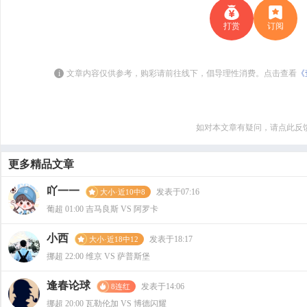
打赏
订阅
i
文章内容仅供参考，购彩请前往线下，倡导理性消费。点击查看
《
如对本文章有疑问，请点此反
更多精品文章
吖一一
发表于07:16
大小·近10中8
葡超 01:00 吉马良斯 VS 阿罗卡
小西
发表于18:17
大小·近18中12
挪超 22:00 维京 VS 萨普斯堡
逢春论球
发表于14:06
8连红
挪超 20:00 瓦勒伦加 VS 博德闪耀