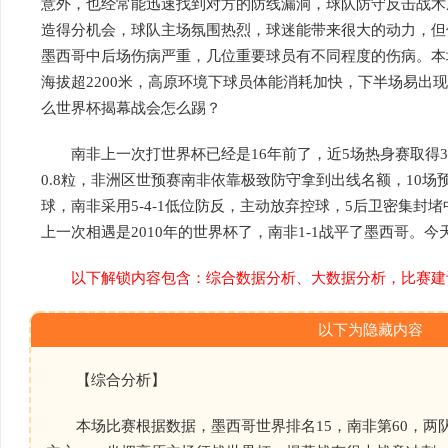
意外，也经常能迅速找到对方的防线漏洞，球队防守反击战术
造得分机会，球队主场氛围热烈，球迷能带来很大的动力，但
墨西哥中后场伤病严重，几位重要球员有不同程度的伤病。本
海拔超2200米，高原环境下球员体能消耗加快，下半场易出
么世界杯揭幕战会怎么踢？
南非上一次打世界杯已经是16年前了，近5场热身赛取得3
0.8粒，非洲区世预赛南非依靠极致防守拿到出线名额，10场
球，南非采用5-4-1低位防反，主动放弃控球，5后卫密集封
上一次相遇是2010年的世界杯了，南非1-1战平了墨西哥。
以下解锁内容包含：综合数据分析、大数据分析，比赛建
以下为隐藏内容
【综合分析】
本场比赛根据数据，墨西哥世界排名15，南非第60，两