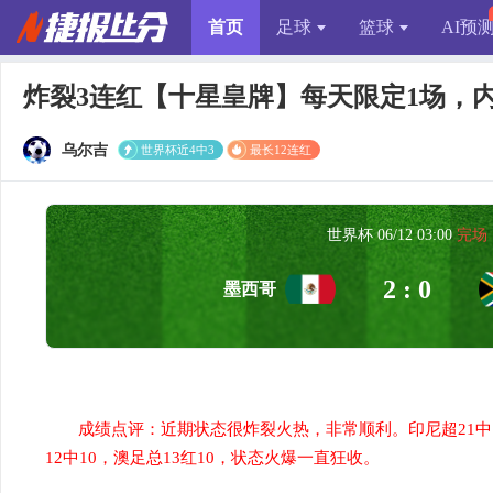
首页
足球
篮球
AI预
炸裂3连红【十星皇牌】每天限定1场，
乌尔吉
世界杯近4中3
最长12连红
世界杯 06/12 03:00
完场
2 : 0
墨西哥
成绩点评：近期状态很炸裂火热，非常顺利。印尼超21中1
12中10，澳足总13红10，状态火爆一直狂收。