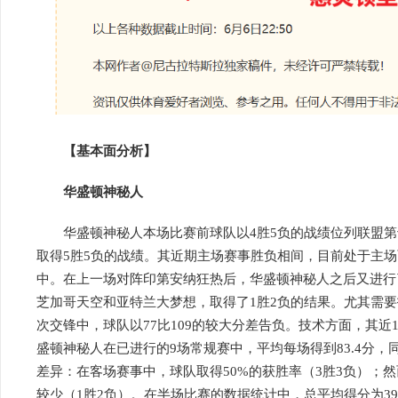
【基本面分析】
华盛顿神秘人
华盛顿神秘人本场比赛前球队以4胜5负的战绩位列联盟第十
取得5胜5负的战绩。其近期主场赛事胜负相间，目前处于主
中。在上一场对阵印第安纳狂热后，华盛顿神秘人之后又进行
芝加哥天空和亚特兰大梦想，取得了1胜2负的结果。尤其需
次交锋中，球队以77比109的较大分差告负。技术方面，其近1
盛顿神秘人在已进行的9场常规赛中，平均每场得到83.4分，同
差异：在客场赛事中，球队取得50%的获胜率（3胜3负）；
较少（1胜2负）。在半场比赛的数据统计中，总平均得分为39.