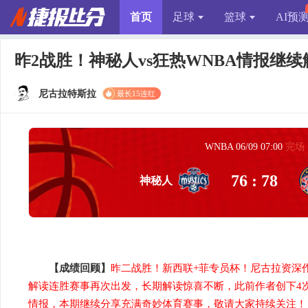
首页
足球
篮球
AI预
昨2战胜！神秘人vs狂热WNBA情报继续
尼古拉特斯拉
最长15连红
WNBA 06/09 07:00
完场
76 : 78
神秘人
【成绩回顾】
昨二战胜！新西联+菲专员杯！尼古拉资深
解读连胜赛事再次出发，长期解读惊喜不断，此前作者创下4
情报，本期继续分享充满奇妙体育赛事，敬请大家持续关注！