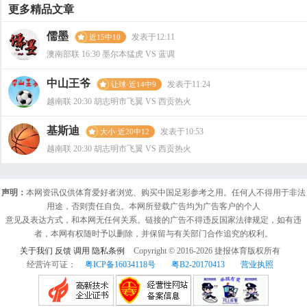
更多精品文章
儒墨
发表于12:11
近15中10
澳南部联 16:30 墨尔本猛虎 VS 蓝调
中山王爷
发表于11:24
让球·近14中9
越南联 20:30 胡志明市飞翼 VS 西贡热火
基斯迪
发表于10:53
大小·近20中12
越南联 20:30 胡志明市飞翼 VS 西贡热火
声明：
本网资讯仅供体育爱好者浏览、购买中国足彩参考之用。任何人不得用于非法
用途，否则责任自负。本网所登载广告均为广告客户的个人
意见及表达方式，和本网无任何关系。链接的广告不得违反国家法律规定，如有违
者，本网有权随时予以删除，并保留与有关部门合作追究的权利。
关于我们
反馈
调用
隐私条例
Copyright © 2016-
2026
捷报体育版权所有
经营许可证：
粤ICP备16034118号
粤B2-20170413
营业执照