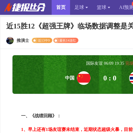
首页
足球
篮球
AI预
近15胜12《超强王牌》临场数据调整是
推演士
近13中9
最长14连红
国际友谊 06/09 19:35
完
0 : 0
中国
一、《战绩回顾》：
1、早上还有1场友谊赛未结束，近期状态超级火暴，目前保