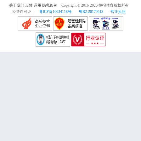
关于我们
反馈
调用
隐私条例
Copyright © 2016-
2026
捷报体育版权所有
经营许可证：
粤ICP备16034118号
粤B2-20170413
营业执照