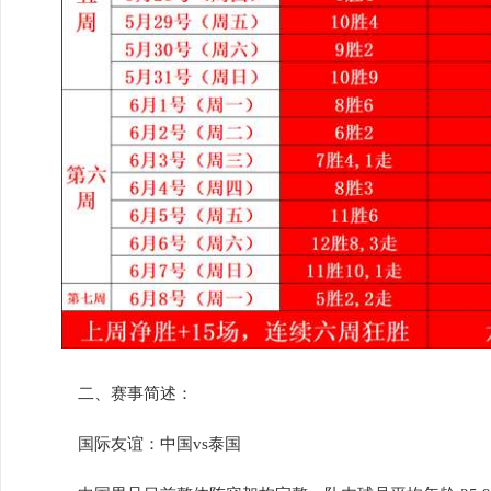
二、赛事简述：
国际友谊：中国vs泰国