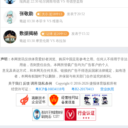
瑞典超 22:30 哈尔姆斯塔德 VS 哥德堡盖斯
张敬勋
发表于20:52
大小·近18中13
葡超 03:30 本菲卡 VS 维塞乌
数据揭秘
发表于15:32
让球·近20中12
葡超 03:30 摩里伦斯 VS 布拉加
声明：
本网资讯仅供体育爱好者浏览、购买中国足彩参考之用。任何人不得用于非法
用途，否则责任自负。本网所登载广告均为广告客户的个人
意见及表达方式，和本网无任何关系。链接的广告不得违反国家法律规定，如有违
者，本网有权随时予以删除，并保留与有关部门合作追究的权利。
关于我们
反馈
调用
隐私条例
Copyright © 2016-
2026
捷报体育版权所有
经营许可证：
粤ICP备16034118号
粤B2-20170413
营业执照