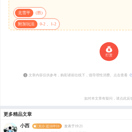
北雪平
(胜)
附加玩法
0-2 、1-2
打赏
i
文章内容仅供参考，购彩请前往线下，倡导理性消费。点击查看
《
如对本文章有疑问，请点此反
更多精品文章
小西
发表于19:21
大小·近16中10