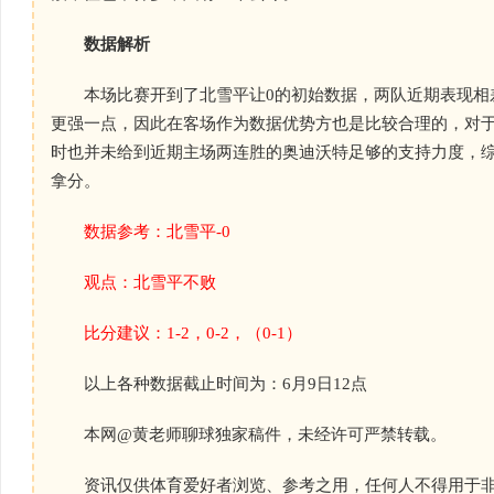
数据解析
本场比赛开到了北雪平让0的初始数据，两队近期表现相
更强一点，因此在客场作为数据优势方也是比较合理的，对
时也并未给到近期主场两连胜的奥迪沃特足够的支持力度，
拿分。
数据参考：北雪平-0
观点：北雪平不败
比分建议：1-2，0-2，（0-1）
以上各种数据截止时间为：6月9日12点
本网@黄老师聊球独家稿件，未经许可严禁转载。
资讯仅供体育爱好者浏览、参考之用，任何人不得用于非