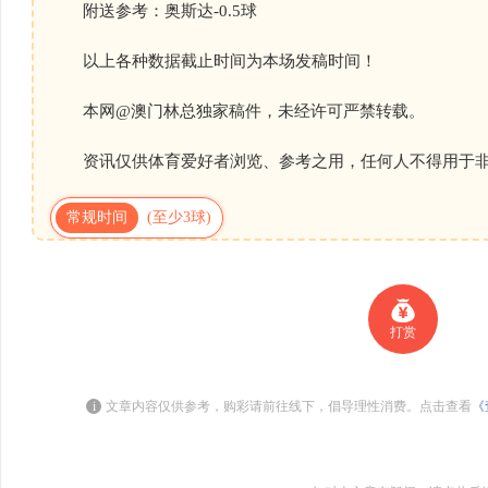
附送参考：奥斯达-0.5球
以上各种数据截止时间为本场发稿时间！
本网@澳门林总独家稿件，未经许可严禁转载。
资讯仅供体育爱好者浏览、参考之用，任何人不得用于非
常规时间
(至少3球)
打赏
i
文章内容仅供参考，购彩请前往线下，倡导理性消费。点击查看
《