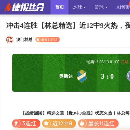
首页
足球
篮球
AI预
冲击4连胜【林总精选】近12中9火热，
澳门林总
最长11连红
瑞典甲 06/10 01:00
完场
3 : 0
奥斯达
【战绩回顾】精选文章【近3中3全胜】状态火热！林总