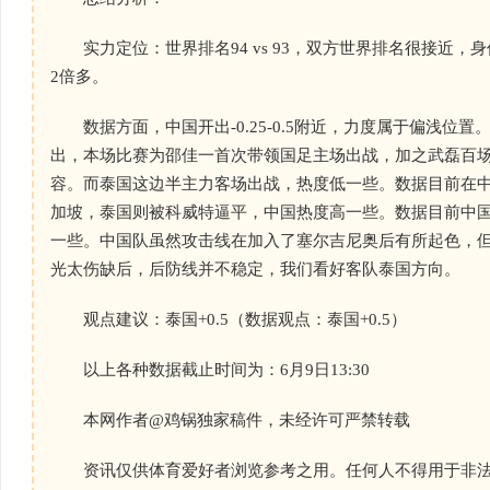
实力定位：世界排名94 vs 93，双方世界排名很接近，身价对
2倍多。
数据方面，中国开出-0.25-0.5附近，力度属于偏浅位
出，本场比赛为邵佳一首次带领国足主场出战，加之武磊百
容。而泰国这边半主力客场出战，热度低一些。数据目前在中国
加坡，泰国则被科威特逼平，中国热度高一些。数据目前中
一些。中国队虽然攻击线在加入了塞尔吉尼奥后有所起色，
光太伤缺后，后防线并不稳定，我们看好客队泰国方向。
观点建议：泰国+0.5（数据观点：泰国+0.5）
以上各种数据截止时间为：6月9日13:30
本网作者@鸡锅独家稿件，未经许可严禁转载
资讯仅供体育爱好者浏览参考之用。任何人不得用于非法