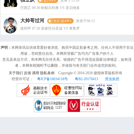
发表于15:28
近15中9
巴西乙 06:30 欧帕尔利奥 VS 圣贝纳多
大帅哥过河
发表于06:13
大小·近4中3
玻利甲 07:30 皇家托马亚波 VS 奥鲁罗
声明：
本网资讯仅供体育爱好者浏览、购买中国足彩参考之用。任何人不得用于非法
用途，否则责任自负。本网所登载广告均为广告客户的个人
意见及表达方式，和本网无任何关系。链接的广告不得违反国家法律规定，如有违
者，本网有权随时予以删除，并保留与有关部门合作追究的权利。
关于我们
反馈
调用
隐私条例
Copyright © 2016-
2026
捷报体育版权所有
经营许可证：
粤ICP备16034118号
粤B2-20170413
营业执照