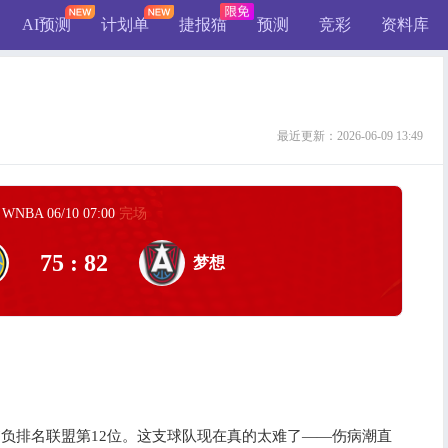
AI预测
计划单
捷报猫
预测
竞彩
资料库
最近更新：2026-06-09 13:49
WNBA 06/10 07:00
完场
75 : 82
梦想
负排名联盟第12位。这支球队现在真的太难了——伤病潮直