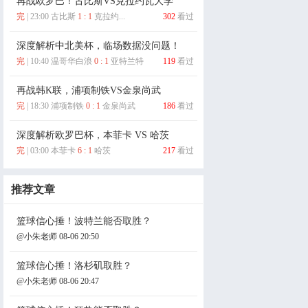
再战欧罗巴！古比斯VS克拉约瓦大学
完
| 23:00 古比斯
1 : 1
克拉约...
302
看过
深度解析中北美杯，临场数据没问题！
完
| 10:40 温哥华白浪
0 : 1
亚特兰特
119
看过
再战韩K联，浦项制铁VS金泉尚武
完
| 18:30 浦项制铁
0 : 1
金泉尚武
186
看过
深度解析欧罗巴杯，本菲卡 VS 哈茨
完
| 03:00 本菲卡
6 : 1
哈茨
217
看过
推荐文章
篮球信心捶！波特兰能否取胜？
@小朱老师 08-06 20:50
篮球信心捶！洛杉矶取胜？
@小朱老师 08-06 20:47