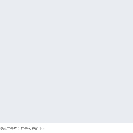
登载广告均为广告客户的个人