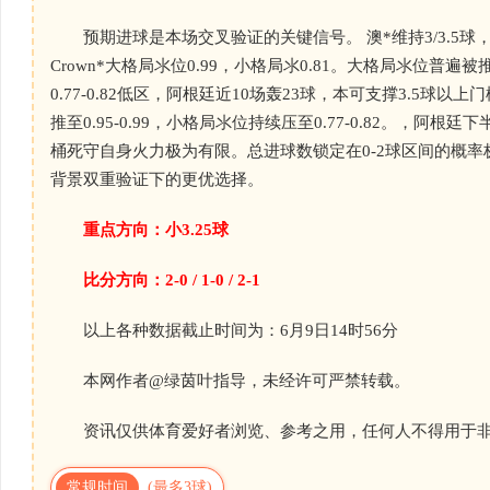
预期进球是本场交叉验证的关键信号。 澳*维持3/3.5球，大
Crown*大格局氺位0.99，小格局氺0.81。大格局氺位普遍
0.77-0.82低区，阿根廷近10场轰23球，本可支撑3.5球以上
推至0.95-0.99，小格局氺位持续压至0.77-0.82。，
桶死守自身火力极为有限。总进球数锁定在0-2球区间的概率极
背景双重验证下的更优选择。
重点方向：小3.25球
比分方向：2-0 / 1-0 / 2-1
以上各种数据截止时间为：6月9日14时56分
本网作者@绿茵叶指导，未经许可严禁转载。
资讯仅供体育爱好者浏览、参考之用，任何人不得用于非
常规时间
(最多3球)