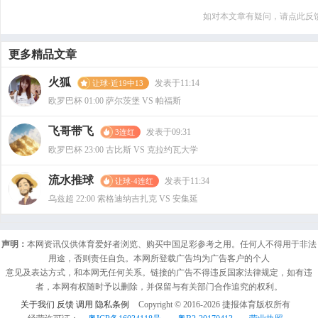
如对本文章有疑问，请点此反
更多精品文章
火狐
发表于11:14
让球·近19中13
欧罗巴杯 01:00 萨尔茨堡 VS 帕福斯
飞哥带飞
发表于09:31
3连红
欧罗巴杯 23:00 古比斯 VS 克拉约瓦大学
流水推球
发表于11:34
让球·4连红
乌兹超 22:00 索格迪纳吉扎克 VS 安集延
声明：
本网资讯仅供体育爱好者浏览、购买中国足彩参考之用。任何人不得用于非法
用途，否则责任自负。本网所登载广告均为广告客户的个人
意见及表达方式，和本网无任何关系。链接的广告不得违反国家法律规定，如有违
者，本网有权随时予以删除，并保留与有关部门合作追究的权利。
关于我们
反馈
调用
隐私条例
Copyright © 2016-
2026
捷报体育版权所有