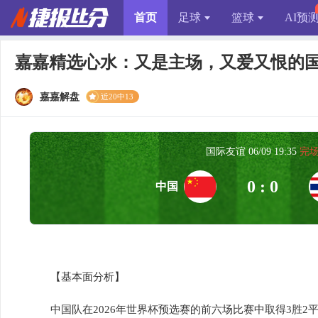
首页
足球
篮球
AI预
嘉嘉精选心水：又是主场，又爱又恨的
嘉嘉解盘
近20中13
国际友谊 06/09 19:35
完
0 : 0
中国
【基本面分析】
中国队在2026年世界杯预选赛的前六场比赛中取得3胜2