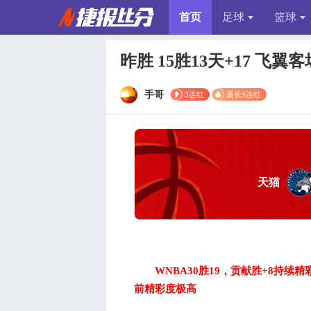
首页
足球
篮球
昨胜 15胜13天+17 飞
手哥
3连红
最长9连红
天猫
WNBA30胜19，贡献胜+8持续精
前精彩度极高