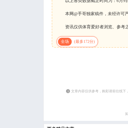
以上各类数据截止时间为：6月9日1
本网@手哥独家稿件，未经许可严
资讯仅供体育爱好者浏览、参考之
全场
(最多172分)
i
文章内容仅供参考，购彩请前往线下