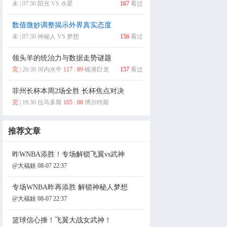
未 | 07:30 阳光 VS 水星
167
看过
数值微妙调整揭示外界真实态度
未 | 07:30 神秘人 VS 梦想
156
看过
领头羊的统治力与数据走势谜题
完
| 20:30 河内水牛
117 : 89
岘港巨龙
157
看过
菲州长杯本周2场全胜 长杯焦点对决
完
| 19:30 拉马多斯
105 : 88
博尔特斯
推荐文章
昨WNBA添胜！专场解锁飞翼vs武神
@大福娃 08-07 22:37
专场WNBA昨再添胜 解锁神秘人梦想
@大福娃 08-07 22:37
篮球信心捶！飞翼大战女武神！