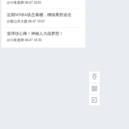
@小朱老师 08-07 20:01
近期WNBA状态暴棚，继续乘胜追击
@娄山关大捷 08-07 19:07
篮球信心捶！神秘人大战梦想！
@小朱老师 08-07 18:30