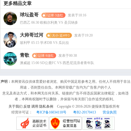
更多精品文章
球坛盈哥
发表于18:16
让球·3连红
巴西乙 06:30 欧帕尔利奥 VS 圣贝纳多
大帅哥过河
发表于19:20
大小·近4中3
玻利甲 05:15 学术DB VS 瓜比拉
青歌
发表于00:38
让球·9连红
澳威超 15:00 SD公鹿FC VS 西悉尼流浪者青年队
声明：
本网资讯仅供体育爱好者浏览、购买中国足彩参考之用。任何人不得用于非法
用途，否则责任自负。本网所登载广告均为广告客户的个人
意见及表达方式，和本网无任何关系。链接的广告不得违反国家法律规定，如有违
者，本网有权随时予以删除，并保留与有关部门合作追究的权利。
关于我们
反馈
调用
隐私条例
Copyright © 2016-
2026
捷报体育版权所有
经营许可证：
粤ICP备16034118号
粤B2-20170413
营业执照