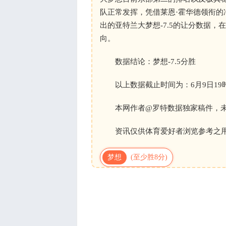
队正常发挥，凭借莱恩·霍华德领衔
出的亚特兰大梦想-7.5的让分数据
向。
数据结论：梦想-7.5分胜
以上数据截止时间为：6月9日19时
本网作者@罗特数据独家稿件，未
资讯仅供体育爱好者浏览参考之用
梦想
(至少胜8分)