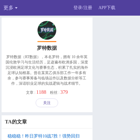
更多
登录/注册
APP下载
罗特数据
罗特数据（RT数据），本名罗特，拥有 10 余年英
国伦敦学习与生活经历，足迹遍布欧洲多国，深度
沉浸欧洲足球文化与赛事生态，积累了扎实的海外
足球认知根基。曾在某英乙俱乐部工作一年多有
余，参与赛事筹备与临场运作以及数据分析等工
作，深谙职业足球的实战逻辑与战术细节。
1188
379
文章 :
粉丝 :
关注
TA的文章
稳稳稳！昨日罗特10战7胜！强势回归