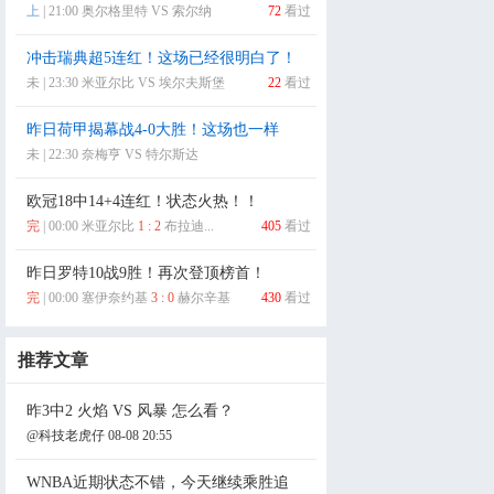
上
| 21:00 奥尔格里特 VS 索尔纳
72
看过
冲击瑞典超5连红！这场已经很明白了！
未 | 23:30 米亚尔比 VS 埃尔夫斯堡
22
看过
昨日荷甲揭幕战4-0大胜！这场也一样
未 | 22:30 奈梅亨 VS 特尔斯达
欧冠18中14+4连红！状态火热！！
完
| 00:00 米亚尔比
1 : 2
布拉迪...
405
看过
昨日罗特10战9胜！再次登顶榜首！
完
| 00:00 塞伊奈约基
3 : 0
赫尔辛基
430
看过
推荐文章
昨3中2 火焰 VS 风暴 怎么看？
@科技老虎仔 08-08 20:55
WNBA近期状态不错，今天继续乘胜追