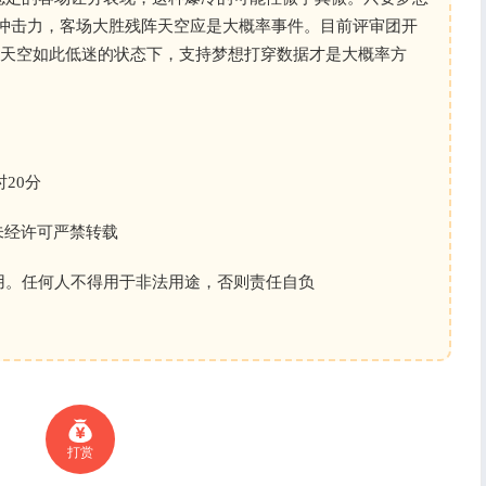
的冲击力，客场大胜残阵天空应是大概率事件。目前评审团开
，在天空如此低迷的状态下，支持梦想打穿数据才是大概率方
20分
经许可严禁转载
。任何人不得用于非法用途，否则责任自负
打赏