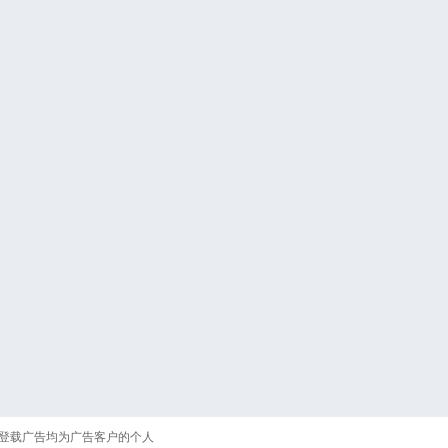
登载广告均为广告客户的个人