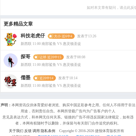
如对本文章有疑问，请点此反
更多精品文章
科技老虎仔
发表于13:26
大小·近6中4
新西联 11:00 南部鲨鱼 VS 惠灵顿圣徒
探哥
发表于08:08
让球·近20中15
新西联 11:00 南部鲨鱼 VS 惠灵顿圣徒
儒墨
发表于18:14
近20中14
新西联 11:00 南部鲨鱼 VS 惠灵顿圣徒
声明：
本网资讯仅供体育爱好者浏览、购买中国足彩参考之用。任何人不得用于非法
用途，否则责任自负。本网所登载广告均为广告客户的个人
意见及表达方式，和本网无任何关系。链接的广告不得违反国家法律规定，如有违
者，本网有权随时予以删除，并保留与有关部门合作追究的权利。
关于我们
反馈
调用
隐私条例
Copyright © 2016-
2026
捷报体育版权所有