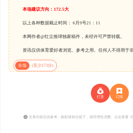
本场建议方向：172.5大
以上各种数据截止时间： 6月9号21：11
本网作者@红尘推球独家稿件，未经许可严禁转载。
资讯仅供体育爱好者浏览、参考之用。任何人不得用于非
全场
(至少173分)
打赏
订阅
i
文章内容仅供参考，购彩请前往线下，倡导理性消费。点击查看
《