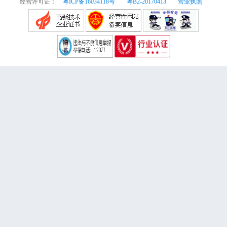
经营许可证：
粤ICP备16034118号
粤B2-20170413
营业执照