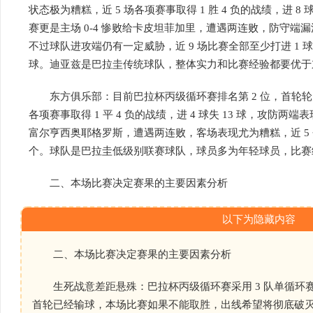
状态极为糟糕，近 5 场各项赛事取得 1 胜 4 负的战绩，进 8
赛更是主场 0-4 惨败给卡皮坦菲加里，遭遇两连败，防守端漏
不过球队进攻端仍有一定威胁，近 9 场比赛全部至少打进 1 球，且
球。迪亚兹是巴拉圭传统球队，整体实力和比赛经验都要优于
东方俱乐部：目前巴拉杯丙级循环赛排名第 2 位，首轮轮空
各项赛事取得 1 平 4 负的战绩，进 4 球失 13 球，攻防两端
富尔亨西奥耶格罗斯，遭遇两连败，客场表现尤为糟糕，近 5 
个。球队是巴拉圭低级别联赛球队，球员多为年轻球员，比赛
二、本场比赛决定赛果的主要因素分析
以下为隐藏内容
二、本场比赛决定赛果的主要因素分析
生死战意差距悬殊：巴拉杯丙级循环赛采用 3 队单循环
首轮已经输球，本场比赛如果不能取胜，出线希望将彻底破