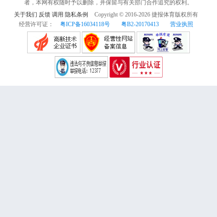
者，本网有权随时予以删除，并保留与有关部门合作追究的权利。
关于我们
反馈
调用
隐私条例
Copyright © 2016-
2026
捷报体育版权所有
经营许可证：
粤ICP备16034118号
粤B2-20170413
营业执照