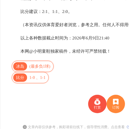
比分建议：2:1、1:1、2:0。
（本资讯仅供体育爱好者浏览，参考之用。任何人不得用
以上各种数据截止时间为：2026年6月9日21:40
本网@小明童鞋独家稿件，未经许可严禁转载！
冰岛
(最多负1球)
比分
1-0 、1-1
打赏
订阅
i
文章内容仅供参考，购彩请前往线下，倡导理性消费。点击查看
《