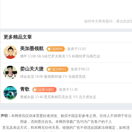
如对本文章有疑问，请点此反
更多精品文章
美加墨领航
发表于11:03
近8中6
俄甲 13:00 SKA哈巴罗夫斯克 VS 科斯特罗马斯巴达
娄山关大捷
发表于09:53
近19中13
球会友谊 19:00 曼彻斯特城 VS 马德里竞技
青歌
发表于11:30
让球·6连红
澳威女超 15:40 悉尼奥林匹克女足 VS 北方虎女足
声明：
本网资讯仅供体育爱好者浏览、购买中国足彩参考之用。任何人不得用于非法
用途，否则责任自负。本网所登载广告均为广告客户的个人
意见及表达方式，和本网无任何关系。链接的广告不得违反国家法律规定，如有违