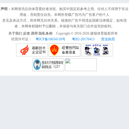
声明：
本网资讯仅供体育爱好者浏览、购买中国足彩参考之用。任何人不得用于非法
用途，否则责任自负。本网所登载广告均为广告客户的个人
意见及表达方式，和本网无任何关系。链接的广告不得违反国家法律规定，如有违
者，本网有权随时予以删除，并保留与有关部门合作追究的权利。
关于我们
反馈
调用
隐私条例
Copyright © 2016-
2026
捷报体育版权所有
经营许可证：
粤ICP备16034118号
粤B2-20170413
营业执照