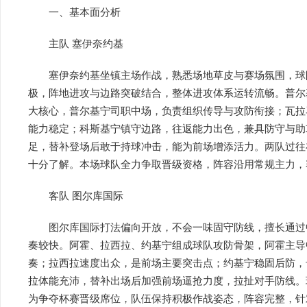
一、基本面分析
主队 塞伊奈约基
塞伊奈约基坐镇主场作战，熟悉场地草皮与赛场氛围，球
极，阵地进攻与边路突破结合，整体进攻体系运转流畅。普尔
大核心，普尔基宁司职中场，负责组织传导与攻防衔接；瓦拉
能力稳定；科斯基宁镇守边路，往返能力出色，兼具防守与助
足，替补登场后敢于持球冲击，能为前场增添活力。两队过往
十分了解。本场球队全力争取晋级资格，阵容沿用常规主力，
客队 图尔库国际
图尔库国际打法偏向开放，不会一味固守防线，擅长通过
奏较快。阿霍、拉西拉、约基宁组成球队攻防骨架，阿霍主导
奏；拉西拉速度出众，是前场主要突击点；约基宁稳固后防，
拉体能充沛，替补出场后加强前场逼抢力度，拉扯对手防线。
为争夺杯赛晋级席位，队伍保持积极作战姿态，阵容完整，针