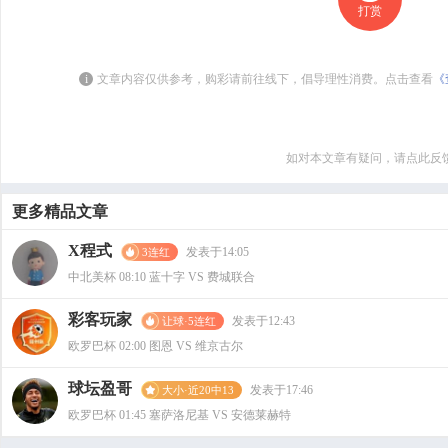
打赏
i
文章内容仅供参考，购彩请前往线下，倡导理性消费。点击查看
《
如对本文章有疑问，请点此反
更多精品文章
X程式
发表于14:05
3连红
中北美杯 08:10 蓝十字 VS 费城联合
彩客玩家
发表于12:43
让球·5连红
欧罗巴杯 02:00 图恩 VS 维京古尔
球坛盈哥
发表于17:46
大小·近20中13
欧罗巴杯 01:45 塞萨洛尼基 VS 安德莱赫特