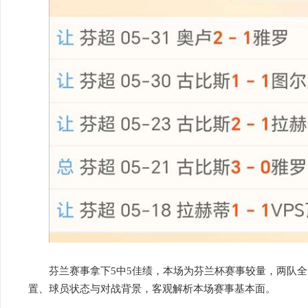
芬兰赛事拿下5中5佳绩，本场为芬兰杯赛事较量，两队全
置、球员状态与对战背景，客观解析本场赛事基本面。