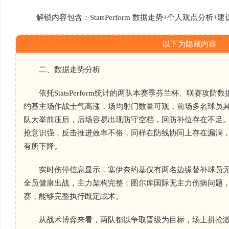
解锁内容包含：StatsPerform 数据走势+个人观点分析+
以下为隐藏内容
二、数据走势分析
依托StatsPerform统计的两队本赛季芬兰杯、联赛攻
约基主场作战士气高涨，场均射门数量可观，前场多名球员
队大举前压后，后场容易出现防守空档，回防补位存在不足
抢意识强，反击推进效率不俗，同样在防线协同上存在漏洞
有所下降。
实时伤停信息显示，塞伊奈约基仅有两名边缘替补球员无
全员健康出战，主力架构完整；图尔库国际无主力伤病问题
赛，能够完整执行既定战术。
从战术博弈来看，两队都以争取晋级为目标，场上拼抢激