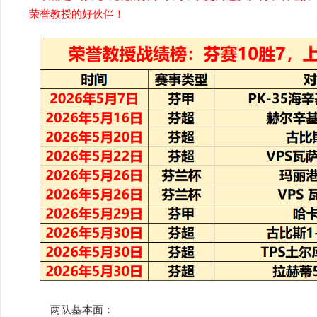
荣誉教授的好伙伴！
两队基本面：