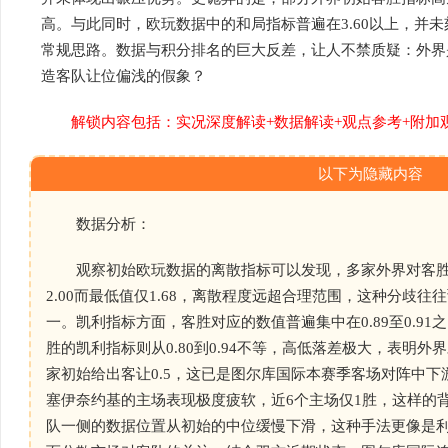
高。与此同时，欧玩数据中的和局指标普遍在3.60以上，并
常规思路。数据与积分排名的巨大反差，让人不禁质疑：外界
造客队让位偏浅的假象？
解锁内容包括：实况深度解读+数据解读+观点参考+附加
以下为隐藏内容
数据分析：
观察初始欧玩数据的离散指标可以发现，多家外界对客胜
2.00而最低值仅1.68，离散程度远超合理范围，这种分歧
一。凯利指标方面，客胜对应的数值普遍集中在0.89至0.9
胜的凯利指标则从0.80到0.94不等，高低落差极大，表明
家初始给出客让0.5，这已是图尔库国际本赛季客场对阵中
塞伊奈约基的主场表现极度疲软，近6个主场仅1胜，这样的背
队一侧的数据位置从初始的中位缓慢下滑，这种手法更像是