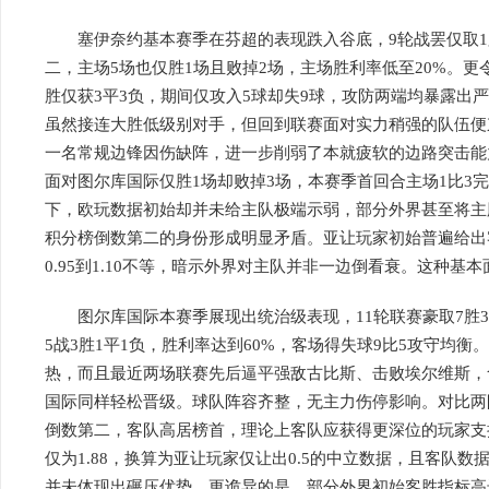
塞伊奈约基本赛季在芬超的表现跌入谷底，9轮战罢仅取1胜
二，主场5场也仅胜1场且败掉2场，主场胜利率低至20%。
胜仅获3平3负，期间仅攻入5球却失9球，攻防两端均暴露出
虽然接连大胜低级别对手，但回到联赛面对实力稍强的队伍便
一名常规边锋因伤缺阵，进一步削弱了本就疲软的边路突击能
面对图尔库国际仅胜1场却败掉3场，本赛季首回合主场1比3
下，欧玩数据初始却并未给主队极端示弱，部分外界甚至将主胜
积分榜倒数第二的身份形成明显矛盾。亚让玩家初始普遍给出客
0.95到1.10不等，暗示外界对主队并非一边倒看衰。这种
图尔库国际本赛季展现出统治级表现，11轮联赛豪取7胜3
5战3胜1平1负，胜利率达到60%，客场得失球9比5攻守均衡
热，而且最近两场联赛先后逼平强敌古比斯、击败埃尔维斯，
国际同样轻松晋级。球队阵容齐整，无主力伤停影响。对比两
倒数第二，客队高居榜首，理论上客队应获得更深位的玩家支
仅为1.88，换算为亚让玩家仅让出0.5的中立数据，且客队数据位
并未体现出碾压优势。更诡异的是，部分外界初始客胜指标高达