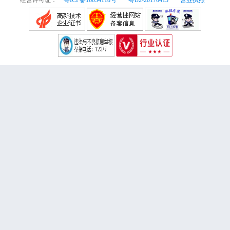
经营许可证：
粤ICP备16034118号
粤B2-20170413
营业执照