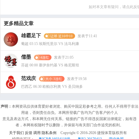
如对本文章有疑问，请点此反
更多精品文章
雄霸足下
发表于11:41
让球·近16中10
葡超 03:15 埃斯托里尔 VS 法马利康
儒墨
发表于21:05
4连红
芬超 00:00 塞伊奈约基 VS 格尼斯坦
范戏庆
发表于19:58
大小·3连红
巴西乙 06:30 欧帕尔利奥 VS 圣贝纳多
声明：
本网资讯仅供体育爱好者浏览、购买中国足彩参考之用。任何人不得用于非法
用途，否则责任自负。本网所登载广告均为广告客户的个人
意见及表达方式，和本网无任何关系。链接的广告不得违反国家法律规定，如有违
者，本网有权随时予以删除，并保留与有关部门合作追究的权利。
关于我们
反馈
调用
隐私条例
Copyright © 2016-
2026
捷报体育版权所有