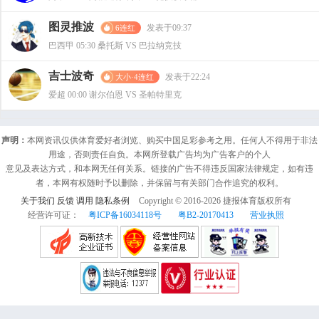
图灵推波
发表于09:37
6连红
巴西甲 05:30 桑托斯 VS 巴拉纳竞技
吉士波奇
发表于22:24
大小·4连红
爱超 00:00 谢尔伯恩 VS 圣帕特里克
声明：
本网资讯仅供体育爱好者浏览、购买中国足彩参考之用。任何人不得用于非法
用途，否则责任自负。本网所登载广告均为广告客户的个人
意见及表达方式，和本网无任何关系。链接的广告不得违反国家法律规定，如有违
者，本网有权随时予以删除，并保留与有关部门合作追究的权利。
关于我们
反馈
调用
隐私条例
Copyright © 2016-
2026
捷报体育版权所有
经营许可证：
粤ICP备16034118号
粤B2-20170413
营业执照