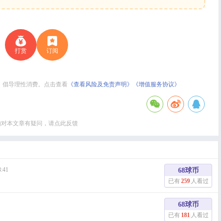
打赏
订阅
，倡导理性消费。点击查看
《查看风险及免责声明》
《增值服务协议》
如对本文章有疑问，请点此反馈
:41
68球币
已有
259
人看过
68球币
已有
181
人看过