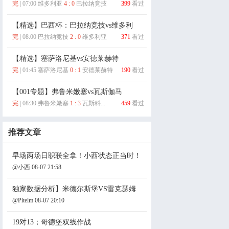
完
| 07:00 维多利亚
4 : 0
巴拉纳竞技
399
看过
【精选】巴西杯：巴拉纳竞技vs维多利
完
| 08:00 巴拉纳竞技
2 : 0
维多利亚
371
看过
【精选】塞萨洛尼基vs安德莱赫特
完
| 01:45 塞萨洛尼基
0 : 1
安德莱赫特
190
看过
【001专题】弗鲁米嫩塞vs瓦斯伽马
完
| 08:30 弗鲁米嫩塞
1 : 3
瓦斯科...
459
看过
推荐文章
早场两场日职联全拿！小西状态正当时！
@小西 08-07 21:58
独家数据分析】米德尔斯堡VS雷克瑟姆
@Pitelm 08-07 20:10
19对13；哥德堡双线作战