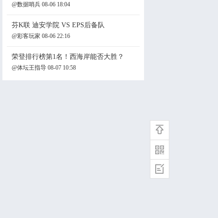
@数据哨兵 08-06 18:04
芬K联 迪安学院 VS EPS后备队
@彩客玩家 08-06 22:16
荣登排行榜第1名！西海岸能否大胜？
@体坛王指导 08-07 10:58