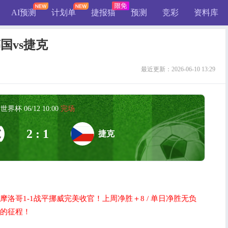
AI预测
计划单
捷报猫
预测
竞彩
资料库
国vs捷克
最近更新：2026-06-10 13:29
世界杯 06/12 10:00
完场
2 : 1
捷克
哥1-1战平挪威完美收官！上周净胜＋8 / 单日净胜无负
的征程！