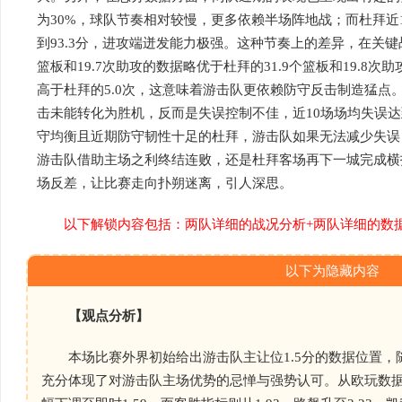
为30%，球队节奏相对较慢，更多依赖半场阵地战；而杜拜近1
到93.3分，进攻端迸发能力极强。这种节奏上的差异，在关键
篮板和19.7次助攻的数据略优于杜拜的31.9个篮板和19.8次
高于杜拜的5.0次，这意味着游击队更依赖防守反击制造猛点
击未能转化为胜机，反而是失误控制不佳，近10场场均失误达到1
守均衡且近期防守韧性十足的杜拜，游击队如果无法减少失误
游击队借助主场之利终结连败，还是杜拜客场再下一城完成横
场反差，让比赛走向扑朔迷离，引人深思。
以下解锁内容包括：两队详细的战况分析+两队详细的数
以下为隐藏内容
【观点分析】
本场比赛外界初始给出游击队主让位1.5分的数据位置，随
充分体现了对游击队主场优势的忌惮与强势认可。从欧玩数据来