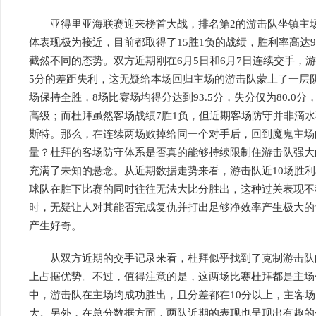
亚得里亚海联赛迎来榜首大战，排名第2的游击队坐镇主场
体表现极为接近，目前都取得了15胜1负的战绩，胜利率高达9
截然不同的态势。双方近期刚在6月5日和6月7日连续交手，
5分的差距失利，这无疑给本场回归主场的游击队蒙上了一层
场保持全胜，8场比赛场均得分达到93.5分，失分仅为80.0分
高级；而杜拜虽然客场战绩7胜1负，但近期客场防守并非滴
斯特。那么，在连续两场败掉给同一个对手后，回到魔鬼主场
量？杜拜的客场防守体系是否真的能够持续限制住游击队强大
充满了未知的悬念。从近期数据走势来看，游击队近10场胜利率
球队在胜下比赛的同时往往无法大比分胜出，这种过关表现不
时，无疑让人对其能否完成复仇并打出足够净效率产生极大的
产生好奇。
从双方近期的交手记录来看，杜拜似乎找到了克制游击队
上占据优势。不过，值得注意的是，这两场比赛杜拜都是主场
中，游击队在主场均成功胜出，且分差都在10分以上，主客
大。另外，在总分数据方面，两队近期的表现也呈现出有趣的