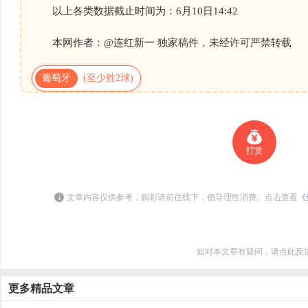
以上各类数据截止时间为：6月10日14:42
本网作者：@连红新一 独家稿件，未经许可严禁转载
葡萄牙
(至少胜2球)
打赏
i
文章内容仅供参考，购彩请前往线下，倡导理性消费。点击查看
《
如对本文章有疑问，请点此反
更多精品文章