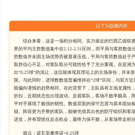
以下为隐藏内容
综合来看，这是一场积分相同、实力接近的巴西乙级联赛
界的平均主胜数值集中在2.12-2.31区间，而平局与客胜数值分别处于2
胜数值并未因主场优势而被显著压低，平局与客胜数值处于
取胜信心不足，对客队取分可能性给予了充分重视。在亚洲
出“0.25球”的浅让，这仅能体现其理论上的主场身份，并
限。与此同时，进球数数值普遍维持在“2球”区间，与双方
能偏向谨慎的趋势相符。在此背景下，主队虽有主场龙属性
折扣，近期状态也出现波动。反观客队，客场不败率极高，
平对手展现了极强的韧性。数值层面的保守态度与基本面短
稳、阵容更为齐整的客队，能够凭借其出色的防守组织和客
进攻，并有望抓住反击机会，最终力保不败，从客场带走积
观点：诺瓦里桑蒂诺+0.25球