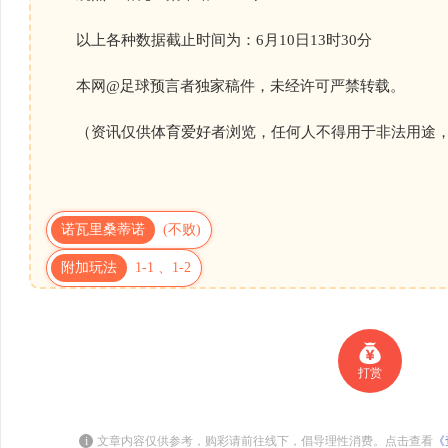
以上各种数据截止时间为：6月10日13时30分
本网@足球预言者独家稿件，未经许可严禁转载。
（资讯仅供体育爱好者浏览，任何人不得用于非法用途，
诺瓦里桑蒂诺
(不败)
附加玩法
1-1 、1-2
打赏
i
文章内容仅供参考，购彩请前往线下，倡导理性消费。点击查看
《