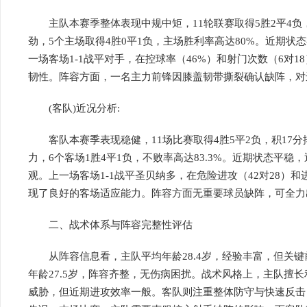
主队本赛季整体表现中规中矩，11轮联赛取得5胜2平4负，
劲，5个主场取得4胜0平1负，主场胜利率高达80%。近期状态
一场客场1-1战平对手，在控球率（46%）和射门次数（6对
韧性。阵容方面，一名主力前锋因膝盖韧带撕裂确认缺阵，对
(客队)近况分析:
客队本赛季表现稳健，11场比赛取得4胜5平2负，积17分
力，6个客场1胜4平1负，不败率高达83.3%。近期状态平稳
观。上一场客场1-1战平圣贝纳多，在危险进攻（42对28）和
现了良好的客场适应能力。阵容方面无重要球员缺阵，可全力
二、战术体系与阵容完整性评估
从阵容信息看，主队平均年龄28.4岁，经验丰富，但关键
年龄27.5岁，阵容齐整，无伤病困扰。战术风格上，主队擅
威胁，但近期进攻效率一般。客队则注重整体防守与快速反击