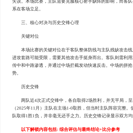
失误。本场比赛，主队需要克服核心射手缺阵的影响，而客队
系在客场立足。
三、核心对决与历史交锋心理
关键对位
本场比赛的关键对位在于客队整体防线与主队残缺攻击线
进攻套路可能受限，需要其他攻击手挺身而出。客队则需利用
传中和中路渗透，并通过中场拦截发动快速反击。中场的拼抢
势。
历史交锋
两队近4次正式交锋中，各自取得2场胜利，并无平局，呈
（2025年11月）主队在主场1-0取胜，但当时主队阵容完
队取得1胜1负，并非毫无还手之力。历史交锋记录显示双方
以下解锁内容包括: 综合评估与最终结论+比分参考