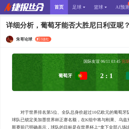
首页
足球
篮球
AI预
详细分析，葡萄牙能否大胜尼日利亚呢
朱哥论球
3连红
国际友谊 06/11 03:45
完
2 : 1
葡萄牙
对于世界排名第5位、全队总身价超过10亿欧元的葡萄牙队
球队已锁定美加墨世界杯正赛名额，在K组中将与刚果、乌兹
斯赛前已明确表示，球队的目标是在世界杯上“拿下全部八场