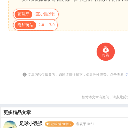
葡萄牙
(至少胜2球)
附加玩法
2-0 、3-0
打赏
i
文章内容仅供参考，购彩请前往线下，倡导理性消费。点击查看
《
如对本文章有疑问，请点此反
更多精品文章
足球小强强
发表于10:51
让球·近20中12