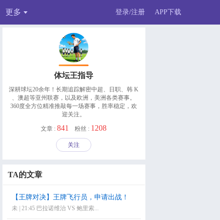
更多
登录/注册
APP下载
体坛王指导
深耕球坛20余年！长期追踪解密中超、日职、韩 K
、澳超等亚州联赛，以及欧洲，美洲各类赛事。
360度全方位精准推敲每一场赛事，胜率稳定，欢
迎关注。
841
1208
文章 :
粉丝 :
关注
TA的文章
【王牌对决】王牌飞行员，申请出战！
未 | 21:45 巴拉诺维治 VS 鲍里索...