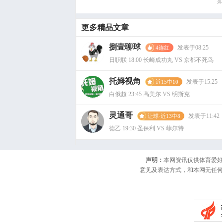
更多精品文章
捌壹聊球
发表于08:25
4连红
日职联 18:00 长崎成功丸 VS 京都不死鸟
托姆视角
发表于15:25
近15中10
白俄超 23:45 高美尔 VS 明斯克
灵通哥
发表于11:42
让球·近13中8
德乙 19:30 圣保利 VS 菲尔特
声明：
本网资讯仅供体育爱
意见及表达方式，和本网无任