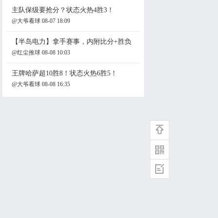
主队保级要抢分？状态火热4胜3！
@大爷看球 08-07 18:09
【半岛电力】拿手赛事，内附比分+胜负
@红尘推球 08-08 10:03
王牌哈萨超10胜8！状态火热6胜5！
@大爷看球 08-08 16:35