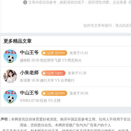
i
文章内容仅供参考，购彩请前往线下，倡导理性消费。点击查看
《
如对本文章有疑问，请点此反
更多精品文章
中山王爷
发表于11:41
让球·近9中8
越南联 20:30 胡志明市飞翼 VS 西贡热火
小朱老师
发表于11:38
让球·3连红
友谊赛 18:30 健行大学 VS 台湾银行
中山王爷
发表于10:30
让球·近9中8
WNBA 07:00 狂热 VS 王牌
声明：
本网资讯仅供体育爱好者浏览、购买中国足彩参考之用。任何人不得用于非法
用途，否则责任自负。本网所登载广告均为广告客户的个人