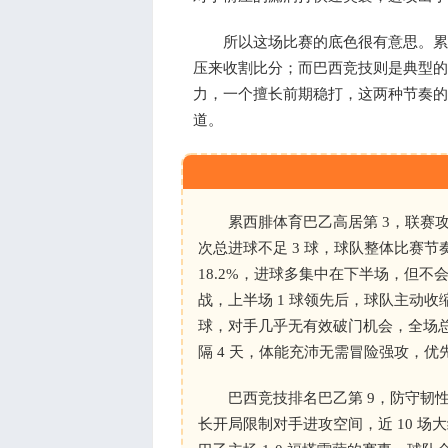
所以这场比赛的底色很有意思。累西
压来收割比分；而巴西竞技则是典型的
力，一个擅长前期稳打，这两种节奏的
道。
累西腓体育巴乙高居第 3，联赛攻防表
次总进球不足 3 球，球队整体比赛
18.2%，进球多集中在下半场，但不会盲
战，上半场 1 球领先后，球队主动收
球，对手几乎无有效破门机会，全场总
隔 4 天，体能充沛无需冒险强攻，
巴西竞技排名巴乙第 9，防守韧性突
长开局限制对手进攻空间，近 10 场大