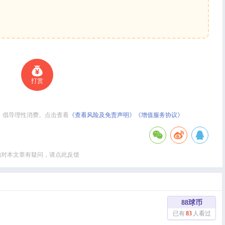
打赏
，倡导理性消费。点击查看
《查看风险及免责声明》
《增值服务协议》
如对本文章有疑问，请点此反馈
88球币
已有
83
人看过