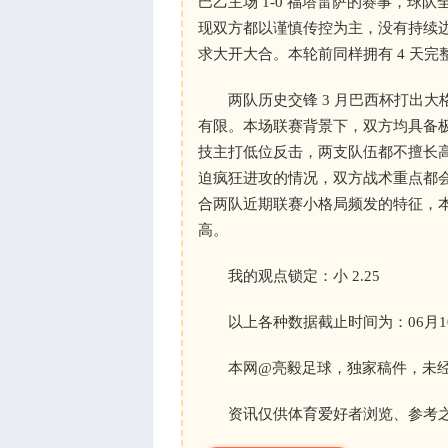
巴乙主场 1-0 福塔雷萨的赛事，球
现双方都以谨慎传控为主，没有持续边
求大开大合。本轮前同样拥有 4 天
两队历史交锋 3 月巴西杯打出大
有限。本场联赛背景下，双方均具备
技主打低位反击，两支队伍都不擅长
迫疯狂进攻的情况，双方战术重点都
合两队近期联赛小格局频发的特征，本场
高。
我的观点锁定：小 2.25
以上各种数据截止时间为：06月10
本网@亮毅足球，独家稿件，未经
资讯仅供体育爱好者浏览、参考之