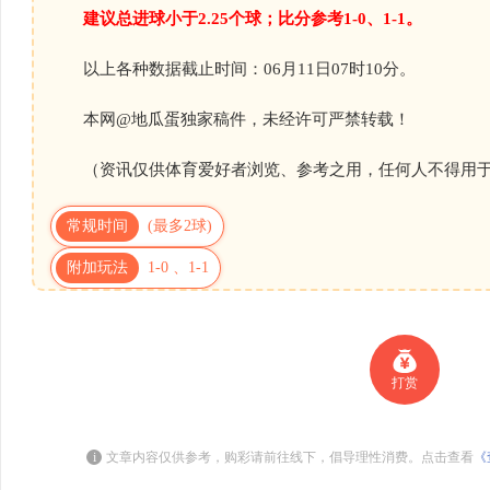
建议总进球小于2.25个球；比分参考1-0、1-1。
以上各种数据截止时间：06月11日07时10分。
本网@地瓜蛋独家稿件，未经许可严禁转载！
（资讯仅供体育爱好者浏览、参考之用，任何人不得用于
常规时间
(最多2球)
附加玩法
1-0 、1-1
打赏
i
文章内容仅供参考，购彩请前往线下，倡导理性消费。点击查看
《