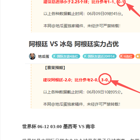
世界杯 06-12 03:00 墨西哥 VS 南非