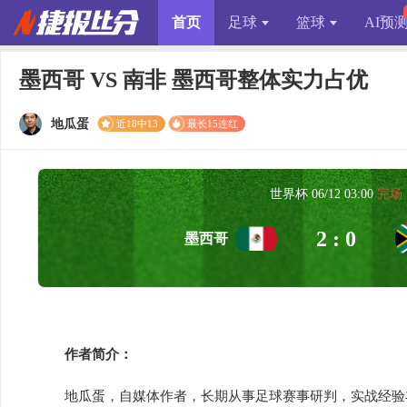
首页
足球
篮球
AI预
墨西哥 VS 南非 墨西哥整体实力占优
地瓜蛋
近18中13
最长15连红
世界杯 06/12 03:00
完场
2 : 0
墨西哥
作者简介：
地瓜蛋，自媒体作者，长期从事足球赛事研判，实战经验丰富