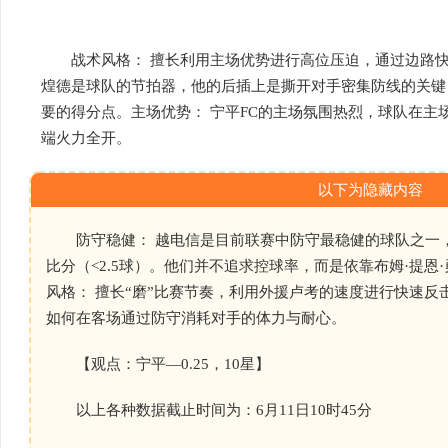
战术风格： 擅长利用主场优势进行高位压迫，通过边路快
煌德是球队的节拍器，他的后插上是撕开对手密集防线的关键
要的得分点。主场优势： 宁平FC的主场氛围热烈，球队在主
端火力全开。
以下为隐藏内容
防守稳健： 越电信是目前联赛中防守最稳健的球队之一，
比分（<2.5球）。他们并不追求控球率，而是依靠布姆·提恩
风格： 擅长“磨”比赛节奏，利用外援卢考的速度进行快速
如何在客场通过防守消耗对手的体力与耐心。
【观点：宁平—0.25，10星】
以上各种数据截止时间为：6月11日10时45分