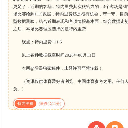
更足了，近期的客场，特内里费其实很给力的，4个客场是3
场比赛给到11.5数据，特内里费还是很有机会，守一守。目
型数据测验，结合近期表现和各项情报基本面，结合数据走
之后，本场比赛理应选择的是特内里费
观点：特内里费+11.5
以上各种数据截至时间2026年06月11日
本网@儒墨独家稿件，未经许可严禁转载！
（资讯仅供体育爱好者浏览、中国体育参考之用。任何人
负。）
特内里费
(最多负11分)