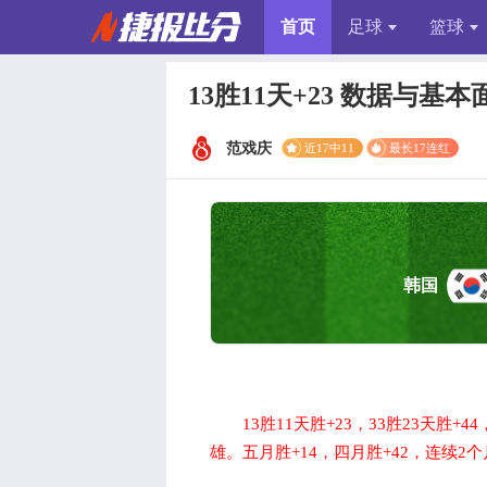
首页
足球
篮球
13胜11天+23 数据与基
范戏庆
近17中11
最长17连红
韩国
13胜11天胜+23，33胜23天胜
雄。五月胜+14，四月胜+42，连续2