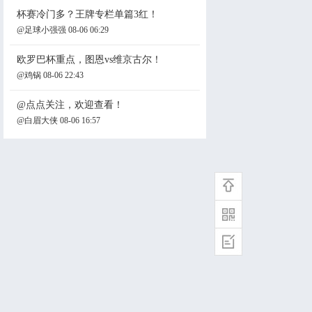
杯赛冷门多？王牌专栏单篇3红！
@足球小强强 08-06 06:29
欧罗巴杯重点，图恩vs维京古尔！
@鸡锅 08-06 22:43
@点点关注，欢迎查看！
@白眉大侠 08-06 16:57