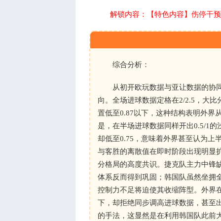
解锁内容：【特色内容】伤停干预力
综合分析：
从初开欧玩数据与亚让数据的协同
向。全场进球数据定格在2/2.5，大
置低至0.87以下，这种结构表明外
是，在半场进球数据同样开出0.5/1
却低至0.75，意味着外界甚至认为
与客胜的离散值在即时阶段出现明显
分格局的高度共识。捷克队主力中锋
体系反而得到巩固；韩国队虽然坐拥全
控制力不足将迫使其收缩阵型。外界
下，却拒绝同步调高进球数据，甚至出现
的手法，这显然是在利用韩国队此前