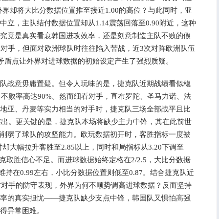
外界却将大比分数据位置推至接近1.00的高位？与此同时，亚
立，主队结付数据位置却从1.14震荡回落至0.90附近，这种
究竟是真实看衰韩国进攻效率，还是刻意制造主队不败的假
胜对手，但面对欧洲球队时往往陷入苦战，近3次对阵欧洲队伍
些矛盾点让外界对进球数据的初始设定产生了强烈质疑。
战意毋庸置疑。但令人玩味的是，捷克队近期战绩看似稳
，不败率高达90%。然而细看对手，直布罗陀、圣马力诺、法
地亚、丹麦等实力相当的对手时，捷克队三场全部战平且比
为突出。更关键的是，捷克队本场将缺少主力中锋，其在此前世
削弱了球队的攻坚能力。欧玩数据初开时，客胜指标一度被
却大幅拉升客胜至2.85以上，同时和局指标从3.20下调至
捷克取胜信心不足。而进球数据始终定格在2/2.5，大比分数据
值维持在0.99左右，小比分数据位置则低至0.87。结合捷克队近
零封对手的防守表现，外界为何不顺势调高进球数据？反而坚持
率的真实担忧——捷克队缺少支点中锋，韩国队又惧怕高强
得异常困难。