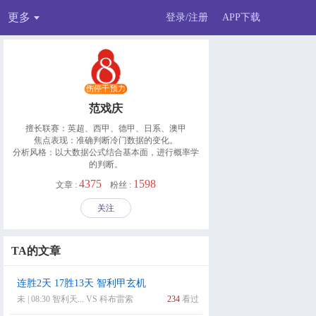
更多
登录/注册
APP下载
伤停干预力
范戏庆
擅长联赛：英超、西甲、德甲、日系、澳甲
焦点表现：准确判断冷门数据的变化。
分析风格：以大数据公式结合基本面，进行概率学
的判断。
4375
1598
文章 :
粉丝 :
关注
TA的文章
连胜2天 17胜13天 智利甲玄机
未 | 08:30 智利天... VS 科布雷索
234
看过