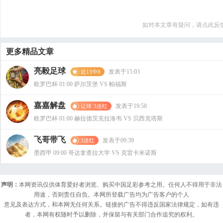
如对本文章有疑问，请点此反
更多精品文章
亮毅足球
发表于15:03
近13中8
欧罗巴杯 01:00 萨尔茨堡 VS 帕福斯
嘉嘉解盘
发表于19:58
让球·3连红
欧罗巴杯 01:00 赫拉德茨克拉洛韦 VS 贝西克塔斯
飞哥带飞
发表于09:39
3连红
墨西甲 09:00 哥达拿查拉大学 VS 克雷卡米诺斯
声明：
本网资讯仅供体育爱好者浏览、购买中国足彩参考之用。任何人不得用于非法
用途，否则责任自负。本网所登载广告均为广告客户的个人
意见及表达方式，和本网无任何关系。链接的广告不得违反国家法律规定，如有违
者，本网有权随时予以删除，并保留与有关部门合作追究的权利。