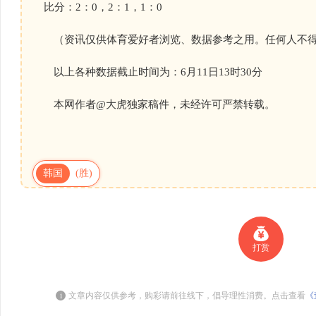
比分：2：0，2：1，1：0
（资讯仅供体育爱好者浏览、数据参考之用。任何人不得
以上各种数据截止时间为：6月11日13时30分
本网作者@大虎独家稿件，未经许可严禁转载。
韩国
(胜)
打赏
i
文章内容仅供参考，购彩请前往线下，倡导理性消费。点击查看
《