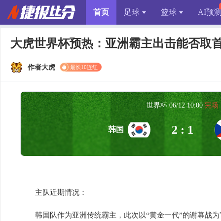
首页
足球
篮球
AI预
大虎世界杯预热：亚洲霸主出击能否取
作者大虎
最长10连红
世界杯 06/12 10:00
完场
2 : 1
韩国
主队近期情况：
韩国队作为亚洲传统霸主，此次以“黄金一代”的谢幕战为