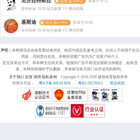
尼古拉特斯拉
发表于10:25
让球·近19中13
菲州长杯 19:30 拉马多斯 VS 博尔特斯
基斯迪
发表于10:08
大小·近17中11
菲州长杯 19:30 拉马多斯 VS 博尔特斯
声明：
本网资讯仅供体育爱好者浏览、购买中国足彩参考之用。任何人不得用于非法
用途，否则责任自负。本网所登载广告均为广告客户的个人
意见及表达方式，和本网无任何关系。链接的广告不得违反国家法律规定，如有违
者，本网有权随时予以删除，并保留与有关部门合作追究的权利。
关于我们
反馈
调用
隐私条例
Copyright © 2016-
2026
捷报体育版权所有
经营许可证：
粤ICP备16034118号
粤B2-20170413
营业执照