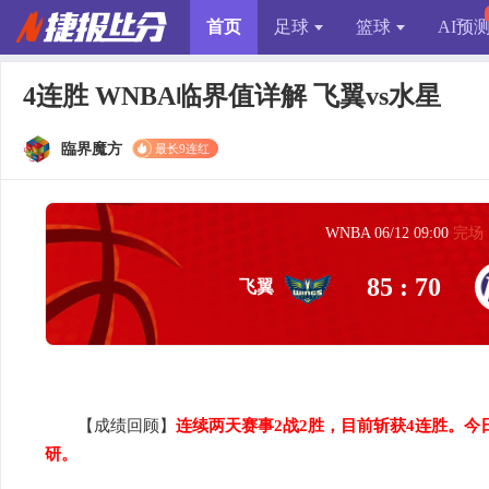
首页
足球
篮球
AI预
4连胜 WNBA临界值详解 飞翼vs水星
臨界魔方
最长9连红
WNBA 06/12 09:00
完场
85 : 70
飞翼
【成绩回顾】
连续两天赛事2战2胜，目前斩获4连胜。今
研。