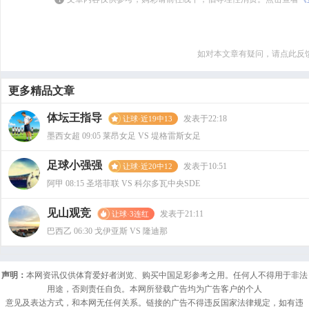
如对本文章有疑问，请点此反
更多精品文章
体坛王指导
发表于22:18
让球·近19中13
墨西女超 09:05 莱昂女足 VS 堤格雷斯女足
足球小强强
发表于10:51
让球·近20中12
阿甲 08:15 圣塔菲联 VS 科尔多瓦中央SDE
见山观竞
发表于21:11
让球·3连红
巴西乙 06:30 戈伊亚斯 VS 隆迪那
声明：
本网资讯仅供体育爱好者浏览、购买中国足彩参考之用。任何人不得用于非法
用途，否则责任自负。本网所登载广告均为广告客户的个人
意见及表达方式，和本网无任何关系。链接的广告不得违反国家法律规定，如有违