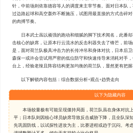
针，中前场则依靠德容等人的调度来主宰节奏。面对日本队，
过边路起球和高空轰炸不断施压，试图用最直接的方式击碎对
的肉搏节奏。
日本武士虽以顽强的跑动和细腻的脚下技术闻名，此番却
击核心的缺席，让原本行云流水的反击利器失去了锋芒，前场
是，面对荷兰队极具冲击力的长传冲吊和身体对抗，日本后卫
森保一或许会尝试用严密的低位防守和快速传导来消耗对手，
台上，经验老辣且阵容结构更加均衡的荷兰队，显然更有把握
以下解锁内容包括：综合数据分析+观点+趋势走向
以下为隐藏内容
本场较量极有可能呈现僵持局面，荷兰队虽在身体对抗上
平；日本队则因核心球员缺席导致反击威胁下降，且全队深
先巩固防线，以试探性进攻为主，比赛进程或趋于沉闷。考