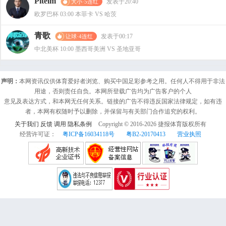
Pitelm
发表于20:40
大小·5连红
欧罗巴杯 03:00 本菲卡 VS 哈茨
青歌
发表于00:17
让球·4连红
中北美杯 10:00 墨西哥美洲 VS 圣地亚哥
声明：
本网资讯仅供体育爱好者浏览、购买中国足彩参考之用。任何人不得用于非法
用途，否则责任自负。本网所登载广告均为广告客户的个人
意见及表达方式，和本网无任何关系。链接的广告不得违反国家法律规定，如有违
者，本网有权随时予以删除，并保留与有关部门合作追究的权利。
关于我们
反馈
调用
隐私条例
Copyright © 2016-
2026
捷报体育版权所有
经营许可证：
粤ICP备16034118号
粤B2-20170413
营业执照