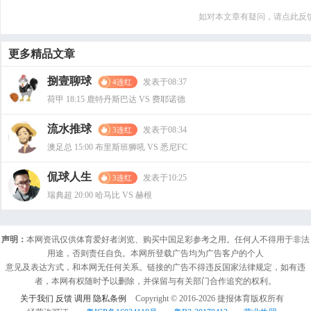
如对本文章有疑问，请点此反
更多精品文章
捌壹聊球
发表于08:37
4连红
荷甲 18:15 鹿特丹斯巴达 VS 费耶诺德
流水推球
发表于08:34
3连红
澳足总 15:00 布里斯班狮吼 VS 悉尼FC
侃球人生
发表于10:25
3连红
瑞典超 20:00 哈马比 VS 赫根
声明：
本网资讯仅供体育爱好者浏览、购买中国足彩参考之用。任何人不得用于非法
用途，否则责任自负。本网所登载广告均为广告客户的个人
意见及表达方式，和本网无任何关系。链接的广告不得违反国家法律规定，如有违
者，本网有权随时予以删除，并保留与有关部门合作追究的权利。
关于我们
反馈
调用
隐私条例
Copyright © 2016-
2026
捷报体育版权所有