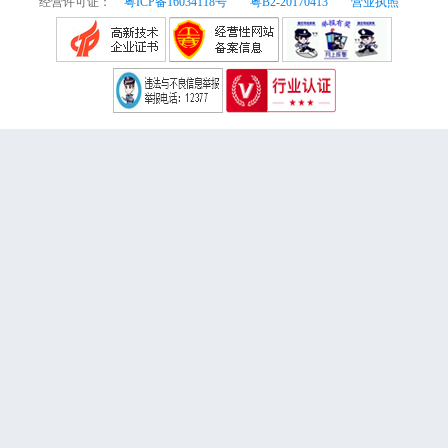
经营许可证：
粤ICP备16034118号
粤B2-20170413
营业执照