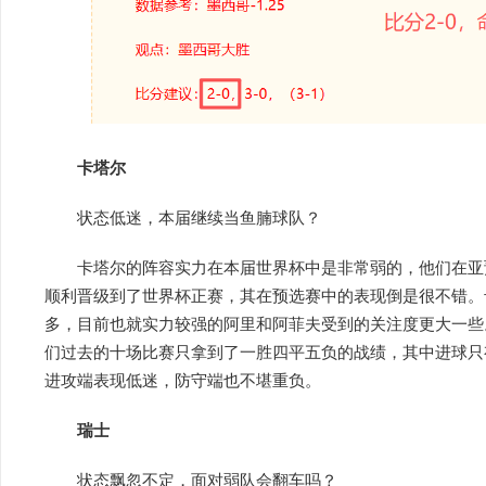
卡塔尔
状态低迷，本届继续当鱼腩球队？
卡塔尔的阵容实力在本届世界杯中是非常弱的，他们在亚
顺利晋级到了世界杯正赛，其在预选赛中的表现倒是很不错。
多，目前也就实力较强的阿里和阿菲夫受到的关注度更大一些
们过去的十场比赛只拿到了一胜四平五负的战绩，其中进球只有
进攻端表现低迷，防守端也不堪重负。
瑞士
状态飘忽不定，面对弱队会翻车吗？