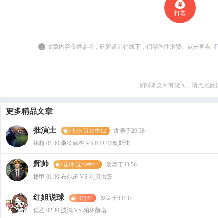
打赏
i
文章内容仅供参考，购彩请前往线下，倡导理性消费。点击查看
《
如对本文章有疑问，请点此反
更多精品文章
推演士
发表于20:38
大小·近19中12
挪超 01:00 桑德菲杰 VS KFUM奥斯陆
辉帅
发表于10:56
让球·近20中12
捷甲 01:00 布尔诺 VS 利贝雷茨
红姐说球
发表于11:20
4连红
德乙 02:30 波鸿 VS 柏林赫塔