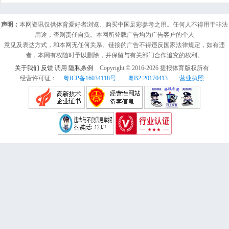
声明：
本网资讯仅供体育爱好者浏览、购买中国足彩参考之用。任何人不得用于非法
用途，否则责任自负。本网所登载广告均为广告客户的个人
意见及表达方式，和本网无任何关系。链接的广告不得违反国家法律规定，如有违
者，本网有权随时予以删除，并保留与有关部门合作追究的权利。
关于我们
反馈
调用
隐私条例
Copyright © 2016-
2026
捷报体育版权所有
经营许可证：
粤ICP备16034118号
粤B2-20170413
营业执照