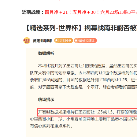
近期战绩：
四月净＋21！五月净＋30！六月23场13胜3