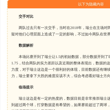
以下为隐藏内容
交手对比
两队过去只有一次交手，当时在2018年，瑞士在主场对
疑对他们心理层面上造成了一定的影响，不过如今两队在世
数据解析
本场比赛开到了瑞士让1.5的初始数据，部分数据开到了瑞士
1.75，结合两队的实力差距以及近期的整体表现出，数据的
力度，对于瑞士这边是一个很利好的体现，目前数据还有继
力，瑞士要拿下大胜的难度应该不大，综合考虑看好瑞士方
临场提示
瑞士这边是有一定的热度的，数据目前是非常推崇瑞士这
到超过两个球，打穿数据是有希望的，如果赛前超过了两球