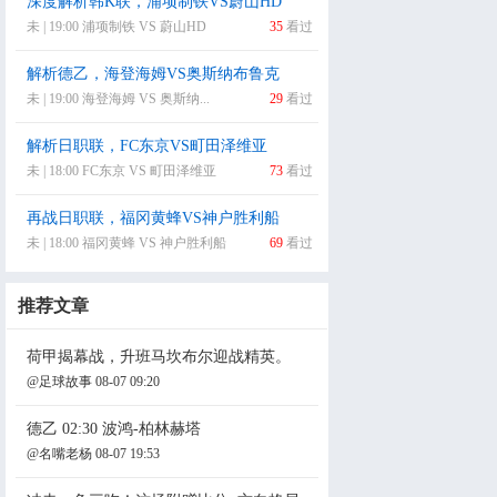
深度解析韩K联，浦项制铁VS蔚山HD
未 | 19:00 浦项制铁 VS 蔚山HD
35
看过
解析德乙，海登海姆VS奥斯纳布鲁克
未 | 19:00 海登海姆 VS 奥斯纳...
29
看过
解析日职联，FC东京VS町田泽维亚
未 | 18:00 FC东京 VS 町田泽维亚
73
看过
再战日职联，福冈黄蜂VS神户胜利船
未 | 18:00 福冈黄蜂 VS 神户胜利船
69
看过
推荐文章
荷甲揭幕战，升班马坎布尔迎战精英。
@足球故事 08-07 09:20
德乙 02:30 波鸿-柏林赫塔
@名嘴老杨 08-07 19:53