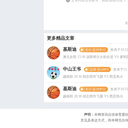
i
文章内容仅供参考，购彩请前往线下
更多精品文章
基斯迪
发表于10:5
大小·近20中12
澳北女联 15:30 汤斯维尔火焰女篮 VS 麦
中山王爷
发表于11:
让球·近14中9
越南联 20:30 胡志明市飞翼 VS 西贡热火
基斯迪
发表于10:5
大小·近20中12
越南联 20:30 胡志明市飞翼 VS 西贡热火
声明：
本网资讯仅供体育爱
意见及表达方式，和本网无任