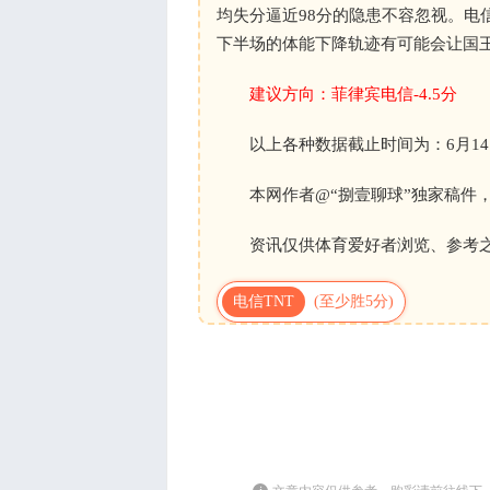
均失分逼近98分的隐患不容忽视。电
下半场的体能下降轨迹有可能会让国
建议方向：菲律宾电信-4.5分
以上各种数据截止时间为：6月14日
本网作者@“捌壹聊球”独家稿件，
资讯仅供体育爱好者浏览、参考之
电信TNT
(至少胜5分)