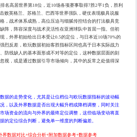
名高居世界第18位，近10场各项赛事取得7胜2平1负，胜利
后击败英格兰、苏格兰、巴西等世界强队，硬仗表现极具说服
格，战术体系成熟，高位压迫与细腻传控结合的打法极具竞
缺阵，阵容深度与战术灵活性在亚洲球队中首屈一指。但初
，外界初始给出日本受让0.5的定位，与日本近10场70%的
强烈反差，欧玩数据初始客胜指标区间也高于日本实际战力
、防线缺人的基本面形成不对等的定位，这种数据层面的刻
忽视，或是通过数据引导市场倾向，其中的反常之处值得深
据的走势变化，尤其是让位档位与欧玩数据指标的波动幅
况，以及外界数据是否出现大幅升档或降档调整，同时关注
市场资金的流向与外界的最终定位调整，这些临场变动将直
据的定位综合判断，避免单一维度的判断偏差。
外界数据对比+综合分析+附加数据参考+数据参考