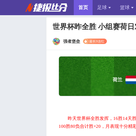
首页
足球
篮球
世界杯昨全胜 小组赛荷日
强者堡垒
最长9连红
荷兰
昨天世界杯全胜发挥，16胜14天胜
100胜80负合计胜+20，月表现十分精