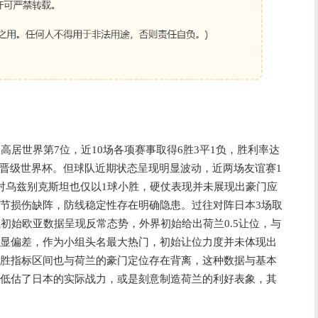
居世界第7位，近10场各项赛事取得6胜3平1负，胜利率达
利晋级世界杯。但球队近期状态呈现明显波动，近两场友谊赛1
对乌兹别克斯坦也仅以1球小胜，硬仗表现并未展现出豪门应
节损伤缺阵，防线稳定性存在明确隐患。过往对阵日本3场取
初始欧亚数据呈现反常态势，外界初始给出荷兰0.5让位，与
显偏差，作为小组头名最大热门，初始让位力度并未体现出
胜指标区间也与荷兰的豪门定位存在背离，这种数据与基本
低估了日本的实际战力，或是刻意制造荷兰的利好表象，其