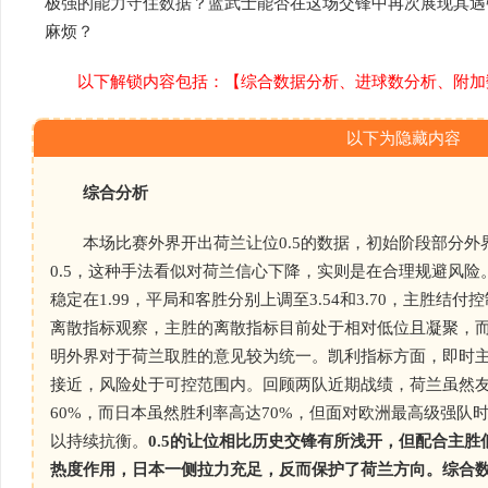
极强的能力守住数据？蓝武士能否在这场交锋中再次展现其遇
麻烦？
以下解锁内容包括：【综合数据分析、进球数分析、附加
以下为隐藏内容
综合分析
本场比赛外界开出荷兰让位0.5的数据，初始阶段部分外界
0.5，这种手法看似对荷兰信心下降，实则是在合理规避风
稳定在1.99，平局和客胜分别上调至3.54和3.70，主胜
离散指标观察，主胜的离散指标目前处于相对低位且凝聚，
明外界对于荷兰取胜的意见较为统一。凯利指标方面，即时主胜
接近，风险处于可控范围内。回顾两队近期战绩，荷兰虽然
60%，而日本虽然胜利率高达70%，但面对欧洲最高级强队
以持续抗衡。
0.5的让位相比历史交锋有所浅开，但配合主
热度作用，日本一侧拉力充足，反而保护了荷兰方向。综合