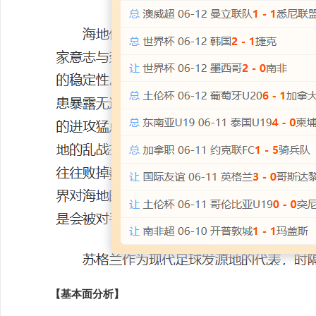
【基本面分析】