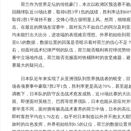
荷兰作为世界足坛的传统豪门，本次以欧洲区预选赛不败
回顾球队近10场比赛，取得6胜3平1负的战绩，胜利率达到6
取得2胜1平保持不败，交锋心理占据明显上风。然而，细细
击。在最近的两场友谊赛中，面对实力不如自己的阿尔及利亚
均未能打出大比分，进攻端的表现难言理想。外界初始给到荷兰0
至0.5的数据，数据位置的回落是否暗示着对荷兰的信心不足？
右，但面对战术纪律严明的队伍，荷兰能否顺利将控球优势转
番中立场地作战，荷兰能否克服面对铁桶阵时的攻坚难题，避
赛最大的疑问点。
日本队近年来实现了从亚洲强队到世界挑战者的蜕变，目前
场各项赛事中豪取7胜2平1负，胜利率更是高达70%，甚至
调教下，日本队的防守反击战术愈发成熟，近10场比赛的大比
斑。即便面对英格兰、巴西等世界强队，日本也能从容应对并
赛毕竟不同，面对拥有极高战术素养的荷兰中场，日本的高位
即时客胜平均在3.70左右，似乎对日本制造以外并不抱太大
旅时的出色发挥，外界初始给到0.5的让位，荷兰的数据位置